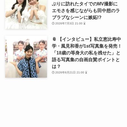
ぶりに訪れたタイでのMV撮影に
エモさを感じながらも田中想のラ
ブラブなシーンに嫉妬!?
2026年7月3日 21:00 ⌛
📎 【インタビュー】私立恵比寿中
学・風見和香が1st写真集を発売！
「18歳の等身大の私を残せた」と
語る写真集の自画自賛ポイントと
は？
2026年6月21日 21:00 ⌛