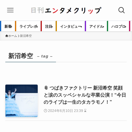
新着
ライブレポ
注目
インタビュー
アイドル
ハロプロ
ホーム
新沼希空
新沼希空
– tag –
📎 つばきファクトリー 新沼希空 笑顔
と涙のスッペシャルな卒業公演！“今日
のライブは一生のタカラモノ！”
2024年6月10日 23:39 ⌛