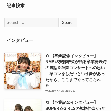
記事検索
検
索:
インタビュー
📎 【卒業記念インタビュー】
NMB48安部若菜が語る卒業発表時
の裏話＆卒業コンサートへの思い
「卒コンをしたいという夢があっ
たから、ここまでやってこられ
た」
2026年7月9日 21:00 ⌛
📎 【卒業記念インタビュー】
SUPER☆GiRLSの坂林佳奈が7年