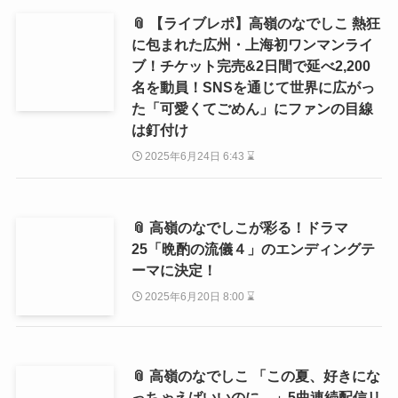
📎 【ライブレポ】高嶺のなでしこ 熱狂
に包まれた広州・上海初ワンマンライ
ブ！チケット完売&2日間で延べ2,200
名を動員！SNSを通じて世界に広がっ
た「可愛くてごめん」にファンの目線
は釘付け
2025年6月24日 6:43 ⌛
📎 高嶺のなでしこが彩る！ドラマ
25「晩酌の流儀４」のエンディングテ
ーマに決定！
2025年6月20日 8:00 ⌛
📎 高嶺のなでしこ 「この夏、好きにな
っちゃえばいいのに。」5曲連続配信リ