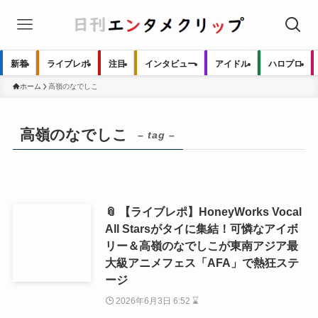
新着
ライブレポ
注目
インタビュー
アイドル
ハロプロ
ホーム
高嶺のなでしこ
高嶺のなでしこ
– tag –
📎 【ライブレポ】HoneyWorks Vocal
All Starsがタイに集結！可憐なアイボ
リー＆高嶺のなでしこが東南アジア最
大級アニメフェス「AFA」で熱狂ステ
ージ
2026年6月3日 6:52 ⌛