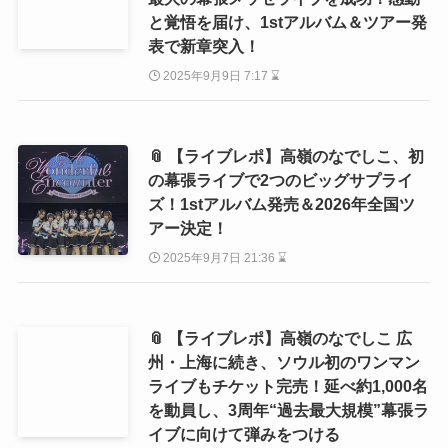
と覚悟を届け、1stアルバム＆ツアー発
表で新章突入！
2025年9月9日 7:17 ⌛
📎 【ライブレポ】高嶺のなでしこ、初
の幕張ライブで2つのビッグサプライ
ズ！1stアルバム発売＆2026年全国ツ
アー決定！
2025年9月7日 21:36 ⌛
📎 【ライブレポ】高嶺のなでしこ 広
州・上海に続き、ソウル初のワンマン
ライブもチケット完売！延べ約1,000名
を動員し、3周年“過去最大規模”幕張ラ
イブに向けて弾みをつける