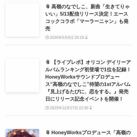
📎 高嶺のなでしこ、新曲「生きてりゃ
いい」5/13配信リリース決定！エース
コックコラボ「マーラーニャン」も発
売
2026年5月6日 20:19 ⌛
📎 【ライブレポ】オリコン デイリーア
ルバムランキング初登場で1位を記録！
HoneyWorksサウンドプロデュー
ス“高嶺のなでしこ”待望の1stアルバム
『見上げるたびに、恋をする。』発売
日にリリース記念イベントを開催！
2025年12月17日 22:30 ⌛
📎 HoneyWorksプロデュース「高嶺の