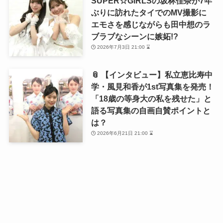
SUPER☆GiRLSの坂林佳奈が7年
ぶりに訪れたタイでのMV撮影に
エモさを感じながらも田中想のラ
ブラブなシーンに嫉妬!?
2026年7月3日 21:00 ⌛
📎 【インタビュー】私立恵比寿中
学・風見和香が1st写真集を発売！
「18歳の等身大の私を残せた」と
語る写真集の自画自賛ポイントと
は？
2026年6月21日 21:00 ⌛