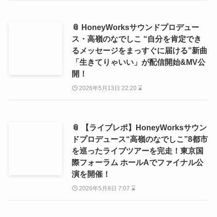
📎 HoneyWorksサウンドプロデュー
ス・高嶺のなでしこ “自分を肯定でき
るメッセージをまっすぐに届ける”新曲
「生きてりゃいい」が配信開始&MV公
開！
2026年5月13日 22:20 ⌛
📎 【ライブレポ】HoneyWorksサウン
ドプロデュース“高嶺のなでしこ”8都市
を巡ったライブツアーを完走！東京国
際フォーラム ホールAでファイナル公
演を開催！
2026年5月8日 7:07 ⌛