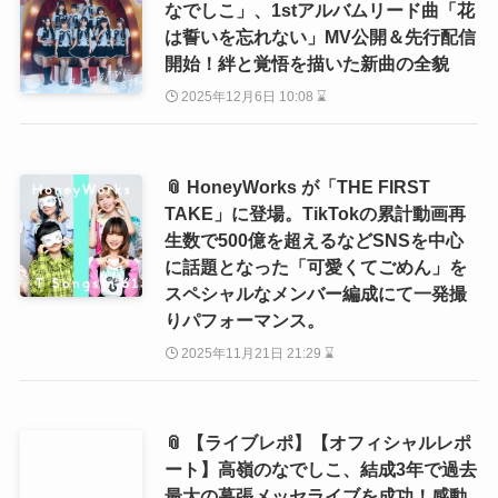
なでしこ」、1stアルバムリード曲「花
は誓いを忘れない」MV公開＆先行配信
開始！絆と覚悟を描いた新曲の全貌
2025年12月6日 10:08 ⌛
📎 HoneyWorks が「THE FIRST
TAKE」に登場。TikTokの累計動画再
生数で500億を超えるなどSNSを中心
に話題となった「可愛くてごめん」を
スペシャルなメンバー編成にて一発撮
りパフォーマンス。
2025年11月21日 21:29 ⌛
📎 【ライブレポ】【オフィシャルレポ
ート】高嶺のなでしこ、結成3年で過去
最大の幕張メッセライブを成功！感動