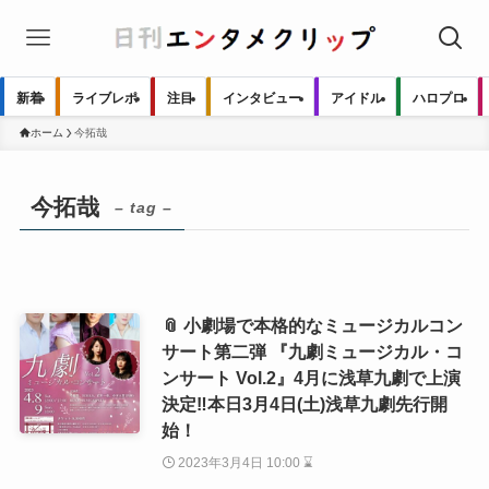
新着
ライブレポ
注目
インタビュー
アイドル
ハロプロ
ホーム
今拓哉
今拓哉
– tag –
📎 小劇場で本格的なミュージカルコン
サート第二弾 『九劇ミュージカル・コ
ンサート Vol.2』4月に浅草九劇で上演
決定‼本日3月4日(土)浅草九劇先行開
始！
2023年3月4日 10:00 ⌛