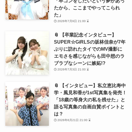
「卒コンをしたいという夢があっ
たから、ここまでやってこられ
た」
2026年7月9日 21:00 ⌛
📎 【卒業記念インタビュー】
SUPER☆GiRLSの坂林佳奈が7年
ぶりに訪れたタイでのMV撮影に
エモさを感じながらも田中想のラ
ブラブなシーンに嫉妬!?
2026年7月3日 21:00 ⌛
📎 【インタビュー】私立恵比寿中
学・風見和香が1st写真集を発売！
「18歳の等身大の私を残せた」と
語る写真集の自画自賛ポイントと
は？
2026年6月21日 21:00 ⌛