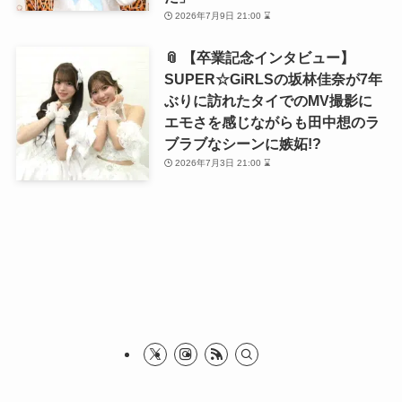
2026年7月9日 21:00 ⌛
📎 【卒業記念インタビュー】
SUPER☆GiRLSの坂林佳奈が7年
ぶりに訪れたタイでのMV撮影に
エモさを感じながらも田中想のラ
ブラブなシーンに嫉妬!?
2026年7月3日 21:00 ⌛