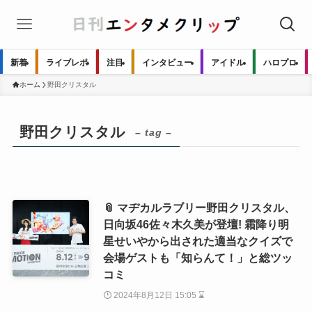
新着
ライブレポ
注目
インタビュー
アイドル
ハロプロ
ホーム
野田クリスタル
野田クリスタル
– tag –
📎 マヂカルラブリー野田クリスタル、
日向坂46佐々木久美が登壇! 霜降り明
星せいやから出された適当なクイズで
会場ゲストも「知らんて！」と総ツッ
コミ
2024年8月12日 15:05 ⌛