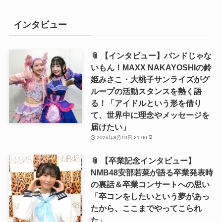
インタビュー
📎 【インタビュー】バンドじゃな
いもん！MAXX NAKAYOSHIの鈴
姫みさこ・大桃子サンライズがグ
ループの活動スタンスを熱く語
る！「アイドルという形を借り
て、世界中に理念やメッセージを
届けたい」
2026年8月10日 21:00 ⌛
📎 【卒業記念インタビュー】
NMB48安部若菜が語る卒業発表時
の裏話＆卒業コンサートへの思い
「卒コンをしたいという夢があっ
たから、ここまでやってこられ
た」