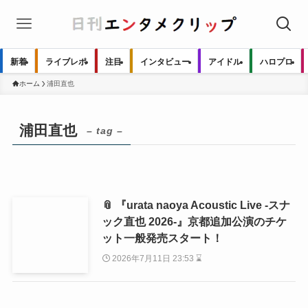
新着
ライブレポ
注目
インタビュー
アイドル
ハロプロ
ホーム
浦田直也
浦田直也
– tag –
📎 『urata naoya Acoustic Live -スナ
ック直也 2026-』京都追加公演のチケ
ット一般発売スタート！
2026年7月11日 23:53 ⌛