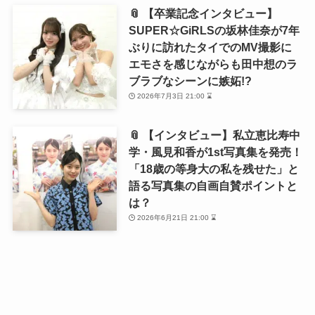
📎 【卒業記念インタビュー】
SUPER☆GiRLSの坂林佳奈が7年
ぶりに訪れたタイでのMV撮影に
エモさを感じながらも田中想のラ
ブラブなシーンに嫉妬!?
2026年7月3日 21:00 ⌛
📎 【インタビュー】私立恵比寿中
学・風見和香が1st写真集を発売！
「18歳の等身大の私を残せた」と
語る写真集の自画自賛ポイントと
は？
2026年6月21日 21:00 ⌛