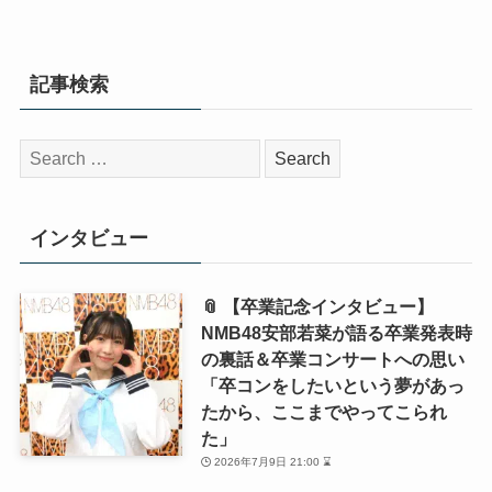
記事検索
検
索:
インタビュー
📎 【卒業記念インタビュー】
NMB48安部若菜が語る卒業発表時
の裏話＆卒業コンサートへの思い
「卒コンをしたいという夢があっ
たから、ここまでやってこられ
た」
2026年7月9日 21:00 ⌛