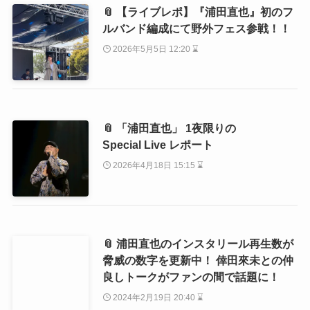
📎 【ライブレポ】『浦田直也』初のフ
ルバンド編成にて野外フェス参戦！！
2026年5月5日 12:20 ⌛
📎 「浦田直也」 1夜限りの
Special Live レポート
2026年4月18日 15:15 ⌛
📎 浦田直也のインスタリール再生数が
脅威の数字を更新中！ 倖田來未との仲
良しトークがファンの間で話題に！
2024年2月19日 20:40 ⌛