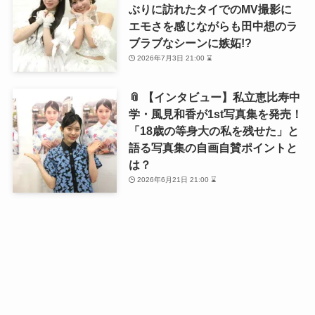
ぶりに訪れたタイでのMV撮影に
エモさを感じながらも田中想のラ
ブラブなシーンに嫉妬!?
2026年7月3日 21:00 ⌛
📎 【インタビュー】私立恵比寿中
学・風見和香が1st写真集を発売！
「18歳の等身大の私を残せた」と
語る写真集の自画自賛ポイントと
は？
2026年6月21日 21:00 ⌛