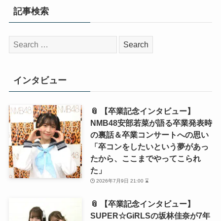
記事検索
検
索:
インタビュー
📎 【卒業記念インタビュー】
NMB48安部若菜が語る卒業発表時
の裏話＆卒業コンサートへの思い
「卒コンをしたいという夢があっ
たから、ここまでやってこられ
た」
2026年7月9日 21:00 ⌛
📎 【卒業記念インタビュー】
SUPER☆GiRLSの坂林佳奈が7年