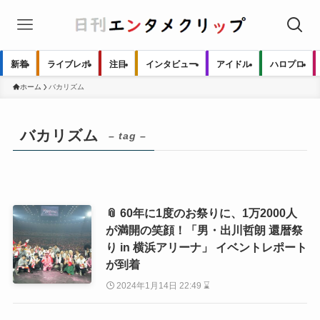
新着
ライブレポ
注目
インタビュー
アイドル
ハロプロ
ホーム
バカリズム
バカリズム
– tag –
📎 60年に1度のお祭りに、1万2000人
が満開の笑顔！「男・出川哲朗 還暦祭
り in 横浜アリーナ」 イベントレポート
が到着
2024年1月14日 22:49 ⌛