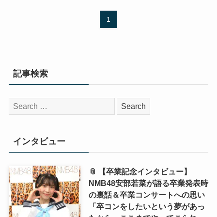
1
記事検索
検
索:
インタビュー
📎 【卒業記念インタビュー】
NMB48安部若菜が語る卒業発表時
の裏話＆卒業コンサートへの思い
「卒コンをしたいという夢があっ