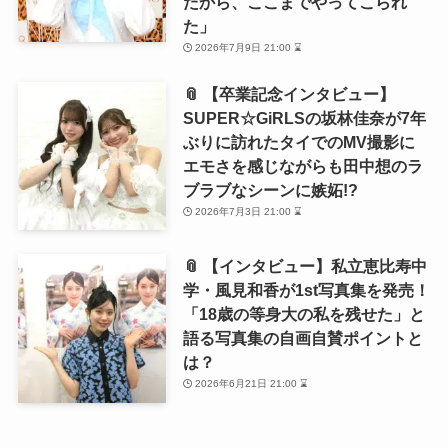
たから、ここまでやってこられ
た」
2026年7月9日 21:00 ⌛
📎 【卒業記念インタビュー】
SUPER☆GiRLSの坂林佳奈が7年
ぶりに訪れたタイでのMV撮影に
エモさを感じながらも田中想のラ
ブラブなシーンに嫉妬!?
2026年7月3日 21:00 ⌛
📎 【インタビュー】私立恵比寿中
学・風見和香が1st写真集を発売！
「18歳の等身大の私を残せた」と
語る写真集の自画自賛ポイントと
は？
2026年6月21日 21:00 ⌛