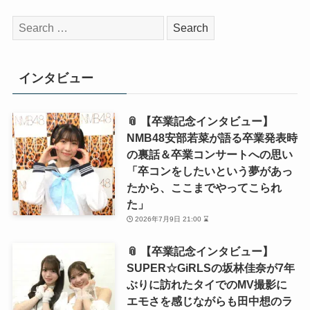
検
索:
インタビュー
📎 【卒業記念インタビュー】
NMB48安部若菜が語る卒業発表時
の裏話＆卒業コンサートへの思い
「卒コンをしたいという夢があっ
たから、ここまでやってこられ
た」
2026年7月9日 21:00 ⌛
📎 【卒業記念インタビュー】
SUPER☆GiRLSの坂林佳奈が7年
ぶりに訪れたタイでのMV撮影に
エモさを感じながらも田中想のラ