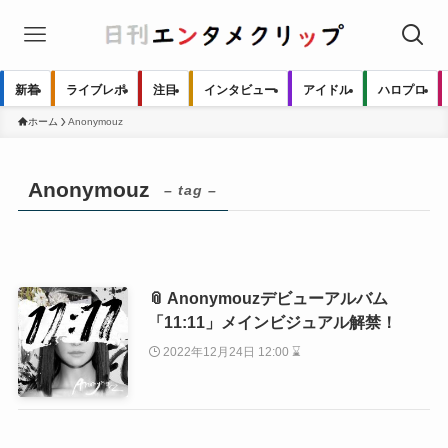
新着
ライブレポ
注目
インタビュー
アイドル
ハロプロ
ホーム
Anonymouz
Anonymouz
– tag –
📎 Anonymouzデビューアルバム
「11:11」メインビジュアル解禁！
2022年12月24日 12:00 ⌛