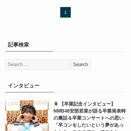
1
記事検索
検
索:
インタビュー
📎 【卒業記念インタビュー】
NMB48安部若菜が語る卒業発表時
の裏話＆卒業コンサートへの思い
「卒コンをしたいという夢があっ