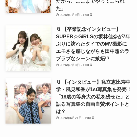
たから、ここまでやってこられ
た」
2026年7月9日 21:00 ⌛
📎 【卒業記念インタビュー】
SUPER☆GiRLSの坂林佳奈が7年
ぶりに訪れたタイでのMV撮影に
エモさを感じながらも田中想のラ
ブラブなシーンに嫉妬!?
2026年7月3日 21:00 ⌛
📎 【インタビュー】私立恵比寿中
学・風見和香が1st写真集を発売！
「18歳の等身大の私を残せた」と
語る写真集の自画自賛ポイントと
は？
2026年6月21日 21:00 ⌛