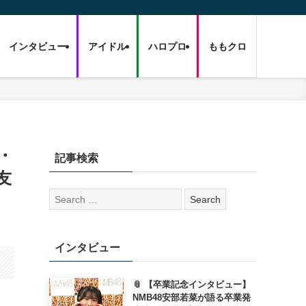
インタビュー
アイドル
ハロプロ
ももクロ
・
記事検索
友
検
索:
インタビュー
📎 【卒業記念インタビュー】
NMB48安部若菜が語る卒業発