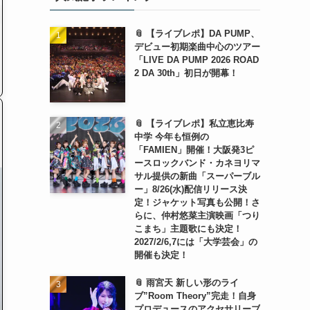
📎 【ライブレポ】DA PUMP、
デビュー初期楽曲中心のツアー
「LIVE DA PUMP 2026 ROAD
2 DA 30th」初日が開幕！
📎 【ライブレポ】私立恵比寿
中学 今年も恒例の
「FAMIEN」開催！大阪発3ピ
ースロックバンド・カネヨリマ
サル提供の新曲「スーパーブル
ー」8/26(水)配信リリース決
定！ジャケット写真も公開！さ
らに、仲村悠菜主演映画「つり
こまち」主題歌にも決定！
2027/2/6,7には「大学芸会」の
開催も決定！
📎 雨宮天 新しい形のライ
ブ”Room Theory”完走！自身
プロデュースのアクセサリーブ