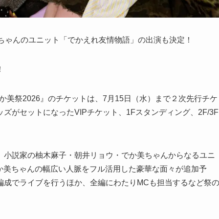
美ちゃんのユニット「でかえれ友情物語」の出演も決定！
！
る『でか美祭2026』のチケットは、7月15日（水）まで２次先行チケ
がセットになったVIPチケット、1Fスタンディング、2F/3F
、小説家の柚木麻子・朝井リョウ・でか美ちゃんからなるユニ
今後もでか美ちゃんの幅広い人脈をフル活用した豪華な面々が追加予
編成でライブを行うほか、全編にわたりMCも担当するなど祭