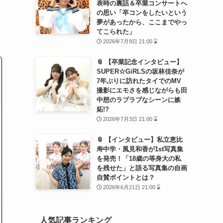
表時の裏話＆卒業コンサートへ
の思い「卒コンをしたいという
夢があったから、ここまでやっ
てこられた」
2026年7月9日 21:00 ⌛
📎 【卒業記念インタビュー】
SUPER☆GiRLSの坂林佳奈が
7年ぶりに訪れたタイでのMV
撮影にエモさを感じながらも田
中想のラブラブなシーンに嫉
妬!?
2026年7月3日 21:00 ⌛
📎 【インタビュー】私立恵比
寿中学・風見和香が1st写真集
を発売！「18歳の等身大の私
を残せた」と語る写真集の自画
自賛ポイントとは？
2026年6月21日 21:00 ⌛
人気記事ランキング