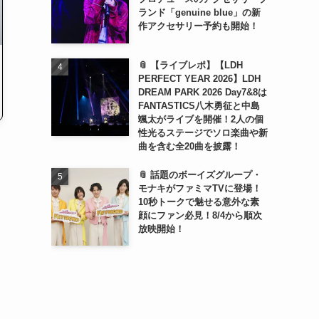
ランド「genuine blue」の新
作アクセサリー予約も開始！
📎 【ライブレポ】【LDH
PERFECT YEAR 2026】LDH
DREAM PARK 2026 Day7&8は
FANTASTICS八木勇征と中島
颯太がライブを開催！2人の個
性光るステージでソロ楽曲や新
曲を含む全20曲を披露！
📎 話題のボーイズグループ・
モナキがファミマTVに登場！
10秒トークで魅せる意外な素
顔にファン必見！8/4から順次
放映開始！