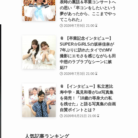
表時の裏話＆卒業コンサートへ
の思い「卒コンをしたいという
夢があったから、ここまでやっ
てこられた」
2026年7月9日 21:00 ⌛
📎 【卒業記念インタビュー】
SUPER☆GiRLSの坂林佳奈が
7年ぶりに訪れたタイでのMV
撮影にエモさを感じながらも田
中想のラブラブなシーンに嫉
妬!?
2026年7月3日 21:00 ⌛
📎 【インタビュー】私立恵比
寿中学・風見和香が1st写真集
を発売！「18歳の等身大の私
を残せた」と語る写真集の自画
自賛ポイントとは？
2026年6月21日 21:00 ⌛
人気記事ランキング