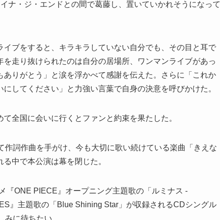
アイナ・ジ・エンドとの間で葛藤し、置いていかれそうになっ
ライブをすると、キラキラしていない自分でも、その目と耳で
年を走り抜けられたのは自分の居場所、ワンマンライブがあっ
もありがとう」と涙を浮かべて感謝を伝えた。さらに「これか
いにしてください」と力強い言葉で自身の決意を呼びかけた。
めて全国に会いに行くとファンと約束を果たした。
めて作詞作曲を手がけ、今も大切に歌い続けている楽曲「きえな
れる中で本公演は幕を閉じた。
ONE PIECE』オープニング主題歌の「ルミナス -
INES』主題歌の「Blue Shining Star」が収録されるCDシングル
しみに待ちたい。