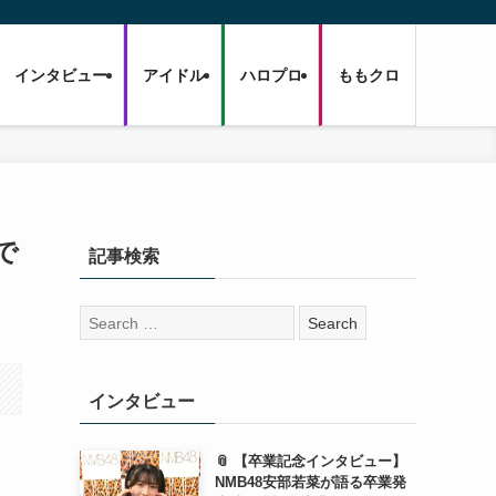
インタビュー
アイドル
ハロプロ
ももクロ
で
記事検索
検
索:
インタビュー
📎 【卒業記念インタビュー】
NMB48安部若菜が語る卒業発