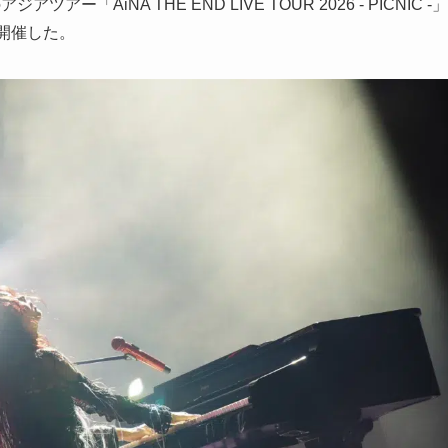
AiNA THE END LIVE TOUR 2026 - PICNIC -」
て開催した。