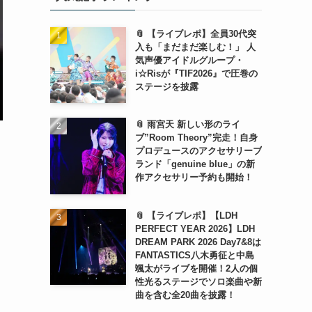
📎 【ライブレポ】全員30代突
入も「まだまだ楽しむ！」 人
気声優アイドルグループ・
i☆Risが『TIF2026』で圧巻の
ステージを披露
📎 雨宮天 新しい形のライ
ブ”Room Theory”完走！自身
プロデュースのアクセサリーブ
ランド「genuine blue」の新
作アクセサリー予約も開始！
📎 【ライブレポ】【LDH
PERFECT YEAR 2026】LDH
DREAM PARK 2026 Day7&8は
FANTASTICS八木勇征と中島
颯太がライブを開催！2人の個
性光るステージでソロ楽曲や新
曲を含む全20曲を披露！