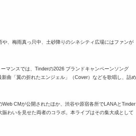
否や、梅雨真っ只中、土砂降りのシネシティ広場にはファンが
マンスでは、Tinderの2026 ブランドキャンペーンソング
、話題の最新曲「翼の折れたエンジェル」（Cover）などを歌唱し、詰
演のWeb CMが公開されたほか、渋谷や原宿各所でLANAとTinder
大賑わいを見せた両者のコラボ。本ライブはその集大成として