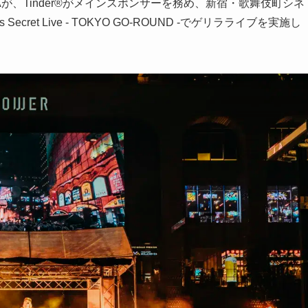
が、Tinder®︎がメインスポンサーを務め、新宿・歌舞伎町シネ
Secret Live - TOKYO GO-ROUND -でゲリラライブを実施し