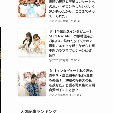
表時の裏話＆卒業コンサートへ
の思い「卒コンをしたいという
夢があったから、ここまでやっ
てこられた」
2026年7月9日 21:00 ⌛
📎 【卒業記念インタビュー】
SUPER☆GiRLSの坂林佳奈が
7年ぶりに訪れたタイでのMV
撮影にエモさを感じながらも田
中想のラブラブなシーンに嫉
妬!?
2026年7月3日 21:00 ⌛
📎 【インタビュー】私立恵比
寿中学・風見和香が1st写真集
を発売！「18歳の等身大の私
を残せた」と語る写真集の自画
自賛ポイントとは？
2026年6月21日 21:00 ⌛
人気記事ランキング