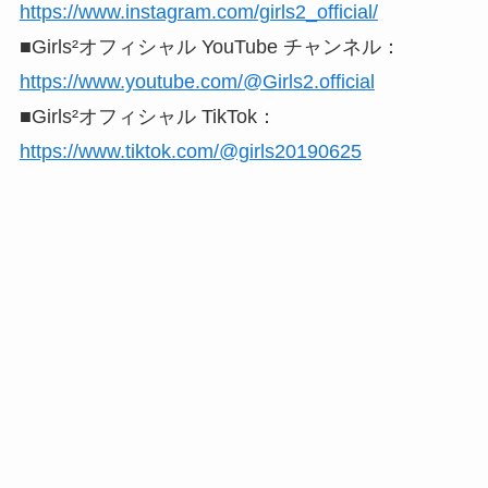
https://www.instagram.com/girls2_official/
■Girls²オフィシャル YouTube チャンネル：
https://www.youtube.com/@Girls2.official
■Girls²オフィシャル TikTok：
https://www.tiktok.com/@girls20190625