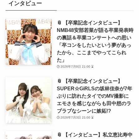
インタビュー
📎 【卒業記念インタビュー】
NMB48安部若菜が語る卒業発表時
の裏話＆卒業コンサートへの思い
「卒コンをしたいという夢があっ
たから、ここまでやってこられ
た」
2026年7月9日 21:00 ⌛
📎 【卒業記念インタビュー】
SUPER☆GiRLSの坂林佳奈が7年
ぶりに訪れたタイでのMV撮影に
エモさを感じながらも田中想のラ
ブラブなシーンに嫉妬!?
2026年7月3日 21:00 ⌛
📎 【インタビュー】私立恵比寿中