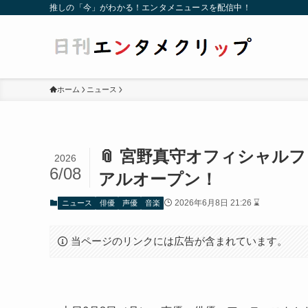
推しの「今」がわかる！エンタメニュースを配信中！
ホーム
ニュース
📎 宮野真守オフィシャルファ
2026
6/08
アルオープン！
2026年6月8日 21:26 ⌛
ニュース
俳優
声優
音楽
当ページのリンクには広告が含まれています。