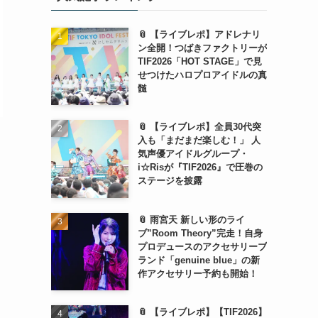
📎 【ライブレポ】アドレナリ
ン全開！つばきファクトリーが
TIF2026「HOT STAGE」で見
せつけたハロプロアイドルの真
髄
📎 【ライブレポ】全員30代突
入も「まだまだ楽しむ！」 人
気声優アイドルグループ・
i☆Risが『TIF2026』で圧巻の
ステージを披露
📎 雨宮天 新しい形のライ
ブ”Room Theory”完走！自身
プロデュースのアクセサリーブ
ランド「genuine blue」の新
作アクセサリー予約も開始！
📎 【ライブレポ】【TIF2026】