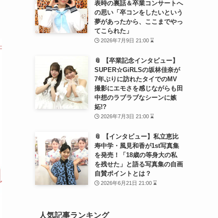
表時の裏話＆卒業コンサートへ
の思い「卒コンをしたいという
夢があったから、ここまでやっ
てこられた」
2026年7月9日 21:00 ⌛
📎 【卒業記念インタビュー】
SUPER☆GiRLSの坂林佳奈が
7年ぶりに訪れたタイでのMV
撮影にエモさを感じながらも田
中想のラブラブなシーンに嫉
妬!?
2026年7月3日 21:00 ⌛
📎 【インタビュー】私立恵比
寿中学・風見和香が1st写真集
を発売！「18歳の等身大の私
を残せた」と語る写真集の自画
自賛ポイントとは？
2026年6月21日 21:00 ⌛
人気記事ランキング