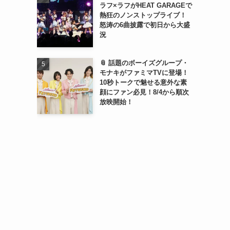
ラフ×ラフがHEAT GARAGEで
熱狂のノンストップライブ！
怒涛の6曲披露で初日から大盛
況
📎 話題のボーイズグループ・
ツ
モナキがファミマTVに登場！
10秒トークで魅せる意外な素
顔にファン必見！8/4から順次
放映開始！
」