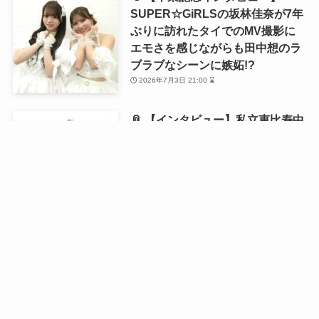
SUPER☆GiRLSの坂林佳奈が7年
ぶりに訪れたタイでのMV撮影に
エモさを感じながらも田中想のラ
ブラブなシーンに嫉妬!?
2026年7月3日 21:00 ⌛
📎 【インタビュー】私立恵比寿中
学・風見和香が1st写真集を発売！
「18歳の等身大の私を残せた」と
語る写真集の自画自賛ポイントと
は？
2026年6月21日 21:00 ⌛