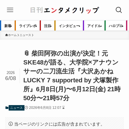
新着
ライブレポ
注目
インタビュー
アイドル
ハロプロ
ホーム
ニュース
📎 柴田阿弥の出演が決定！元
SKE48が語る、大学院×アナウン
サーの二刀流生活『大沢あかね
2026
6/08
LUCKY 7 supported by 犬塚製作
所』6月8日(月)〜6月12日(金) 21時
50分〜21時57分
2026年6月8日 12:07 ⌛
ニュース
当ページのリンクには広告が含まれています。