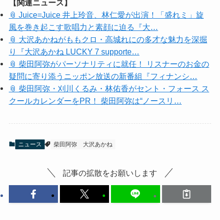
【関連ニュース】
📎 Juice=Juice 井上玲音、林仁愛が出演！「盛れミ」旋
風を巻き起こす歌唱力と素顔に迫る『大…
📎 大沢あかねがももクロ・高城れにの多才な魅力を深掘
り『大沢あかね LUCKY 7 supporte…
📎 柴田阿弥がパーソナリティに就任！ リスナーのお金の
疑問に寄り添うニッポン放送の新番組『フィナンシ…
📎 柴田阿弥・刈川くるみ・林佑香がセント・フォース ス
クールカレンダーをPR！ 柴田阿弥は“ノースリ…
ニュース
柴田阿弥
大沢あかね
記事の拡散をお願いします