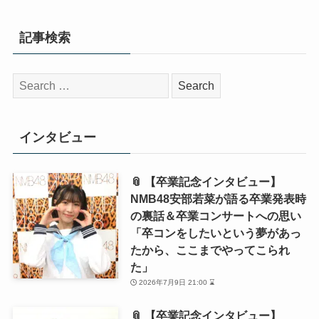
記事検索
検
索:
インタビュー
📎 【卒業記念インタビュー】
NMB48安部若菜が語る卒業発表時
の裏話＆卒業コンサートへの思い
「卒コンをしたいという夢があっ
たから、ここまでやってこられ
た」
2026年7月9日 21:00 ⌛
📎 【卒業記念インタビュー】