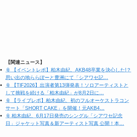
【関連ニュース】
📎 【イベントレポ】柏木由紀、AKB48卒業を決心した!？
思い出の地ららぽーと豊洲にて「シアワセ記…
📎 【TIF2026】出演者第13弾発表！ソロアーティストと
して挑戦を続ける「柏木由紀」が8月2日に…
📎 【ライブレポ】柏木由紀、初のフルオーケストラコン
サート「SHORT CAKE」を開催！元AKB4…
📎 柏木由紀、6月17日発売のシングル「シアワセ記念
日」ジャケット写真＆新アーティスト写真 公開！本…