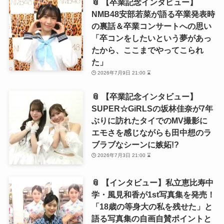
📎 【卒業記念インタビュー】
NMB48安部若菜が語る卒業発表時
の裏話＆卒業コンサートへの思い
「卒コンをしたいという夢があっ
たから、ここまでやってこられ
た」
2026年7月9日 21:00 ⌛
📎 【卒業記念インタビュー】
SUPER☆GiRLSの坂林佳奈が7年
ぶりに訪れたタイでのMV撮影に
エモさを感じながらも田中想のラ
ブラブなシーンに嫉妬!?
2026年7月3日 21:00 ⌛
📎 【インタビュー】私立恵比寿中
学・風見和香が1st写真集を発売！
「18歳の等身大の私を残せた」と
語る写真集の自画自賛ポイントと