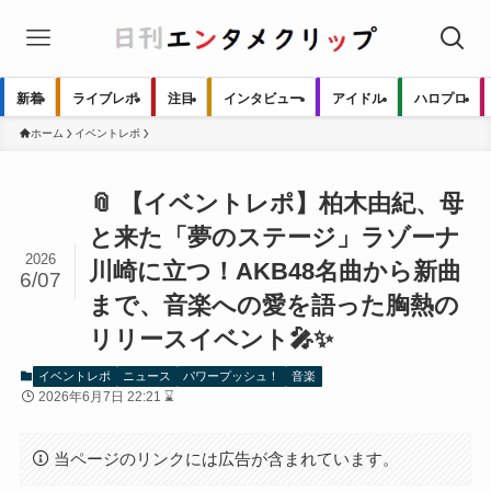
新着
ライブレポ
注目
インタビュー
アイドル
ハロプロ
ホーム
イベントレポ
📎 【イベントレポ】柏木由紀、母
と来た「夢のステージ」ラゾーナ
2026
川崎に立つ！AKB48名曲から新曲
6/07
まで、音楽への愛を語った胸熱の
リリースイベント🎤✨
イベントレポ
ニュース
パワープッシュ！
音楽
2026年6月7日 22:21 ⌛
当ページのリンクには広告が含まれています。