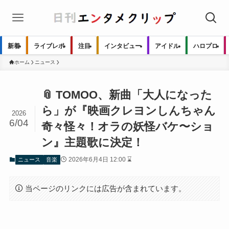
新着
ライブレポ
注目
インタビュー
アイドル
ハロプロ
ホーム
ニュース
📎 TOMOO、新曲「大人になった
ら」が『映画クレヨンしんちゃん
2026
6/04
奇々怪々！オラの妖怪バケ〜ショ
ン』主題歌に決定！
2026年6月4日 12:00 ⌛
ニュース
音楽
当ページのリンクには広告が含まれています。