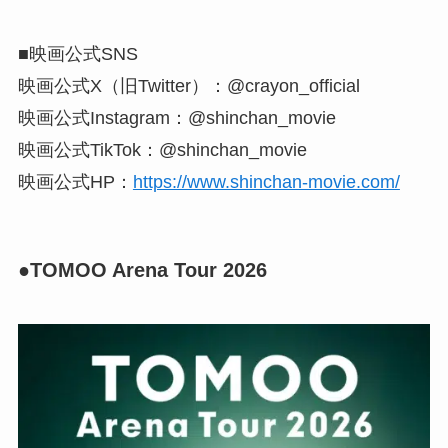
■映画公式SNS
映画公式X（旧Twitter）：@crayon_official
映画公式Instagram：@shinchan_movie
映画公式TikTok：@shinchan_movie
映画公式HP：
https://www.shinchan-movie.com/
●TOMOO Arena Tour 2026