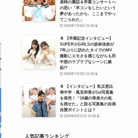
表時の裏話＆卒業コンサートへ
の思い「卒コンをしたいという
夢があったから、ここまでやっ
てこられた」
2026年7月9日 21:00 ⌛
📎 【卒業記念インタビュー】
SUPER☆GiRLSの坂林佳奈が
7年ぶりに訪れたタイでのMV
撮影にエモさを感じながらも田
中想のラブラブなシーンに嫉
妬!?
2026年7月3日 21:00 ⌛
📎 【インタビュー】私立恵比
寿中学・風見和香が1st写真集
を発売！「18歳の等身大の私
を残せた」と語る写真集の自画
自賛ポイントとは？
2026年6月21日 21:00 ⌛
人気記事ランキング