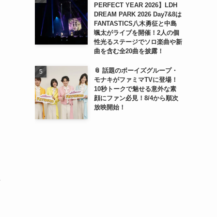
PERFECT YEAR 2026】LDH
DREAM PARK 2026 Day7&8は
FANTASTICS八木勇征と中島
颯太がライブを開催！2人の個
性光るステージでソロ楽曲や新
曲を含む全20曲を披露！
📎 話題のボーイズグループ・
モナキがファミマTVに登場！
10秒トークで魅せる意外な素
顔にファン必見！8/4から順次
放映開始！
タ
行