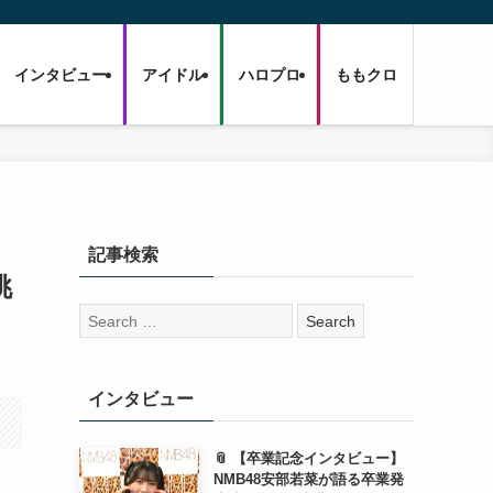
インタビュー
アイドル
ハロプロ
ももクロ
！
記事検索
挑
検
索:
インタビュー
📎 【卒業記念インタビュー】
NMB48安部若菜が語る卒業発