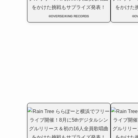
©OVERSE/KING RECORDS
©O