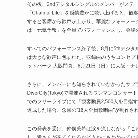
その後、2ndデジタルシングルのメンバーがステ
「Chain of Life」を感情豊かに歌い上げる
すると客席から歓声が上がり、華麗なフォーメー
は「元気予報」を全員でパフォーマンスし、会場
すべてのパフォーマンス終了後、8月に5thデジ
は大きな歓声に包まれた。収録曲のうちコンセプト
ットパーク 大阪門真、6月21日（日）に大阪・
さらに、メンバーにも知らされていなかったサプラ
DiverCity(Tokyo)で開催されるワンマン
でのフリーライブにて「観客動員2,500人を目
達成した場合、念願の“16人全員歌唱曲”が制作
この発表を受け、仲俣美希は涙を流しながら「こ
し、皆さんが来てくれるかどうかにもかかってい