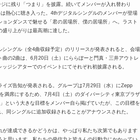
ージに残り「つまり」を披露。続いてメンバーが入れ替わり
と、観客は熱心に聴き入った。4thデジタルシングルのメンバーが登場
ションダンスで魅せる「君の居場所、僕の居場所」へ。ラスト
の盛り上がりは最高潮に達した。
タルシングル（全4曲収録予定）のリリースが発表されると、会場
曲の2曲は、6月20日（土）にららぽーと門真・三井アウトレ
ナレッジシアターでのイベントにてそれぞれ初披露される。
イズ告知が発表される。グループは7月29日（水）にZepp
コンサートを満席にするため、7月4日（土）のダイバーシティ東京プラザ
指す」という大きな目標をメンバー自ら掲げていたが、この目標を
され、同シングルに追加収録されることがアナウンスされた。
れが達成できるかどうかは、やっぱり私たち次第でもあります
ると思います。私たちの発信力と皆さんの行動力にかかってい