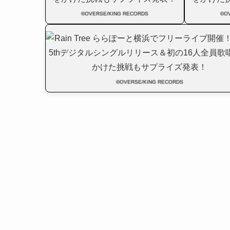
©OVERSE/KING RECORDS
©O
©OVERSE/KING RECORDS