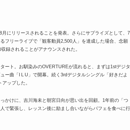
が8月にリリースされることを発表。さらにサプライズとして、7
るフリーライブで「観客動員2,500人」を達成した場合、念願
追加収録されることがアナウンスされた。
ート。お馴染みのOVERTUREが流れると、まずは1stデジ
ー曲「I L U」で開幕。続く3rdデジタルシングル「好きだよ
トアップした。
きっかけに、吉川海未と朝宮日向が思い出を回顧。1年前の「つ
2人で緊張し、レッスン後に励まし合いながらパフェを食べに