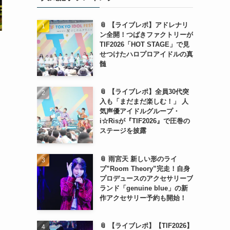
📎 【ライブレポ】アドレナリ
ン全開！つばきファクトリーが
TIF2026「HOT STAGE」で見
せつけたハロプロアイドルの真
髄
📎 【ライブレポ】全員30代突
入も「まだまだ楽しむ！」 人
気声優アイドルグループ・
i☆Risが『TIF2026』で圧巻の
ステージを披露
📎 雨宮天 新しい形のライ
ブ”Room Theory”完走！自身
プロデュースのアクセサリーブ
ランド「genuine blue」の新
作アクセサリー予約も開始！
📎 【ライブレポ】【TIF2026】