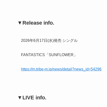
▼Release info.
2026年6月17日(水)発売 シングル
FANTASTICS「SUNFLOWER」
https://m.tribe-m.jp/news/detail?news_id=54296
▼LIVE info.