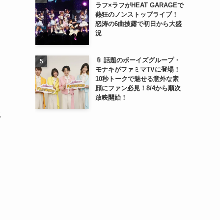
ラフ×ラフがHEAT GARAGEで
熱狂のノンストップライブ！
怒涛の6曲披露で初日から大盛
況
📎 話題のボーイズグループ・
モナキがファミマTVに登場！
10秒トークで魅せる意外な素
顔にファン必見！8/4から順次
放映開始！
ス