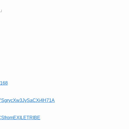
”」
x/168
CsYSgrycXw3JySaCXi4H71A
ICSfromEXILETRIBE