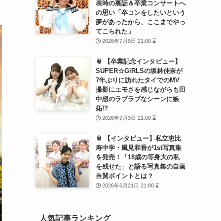
表時の裏話＆卒業コンサートへ
の思い「卒コンをしたいという
夢があったから、ここまでやっ
てこられた」
2026年7月9日 21:00 ⌛
📎 【卒業記念インタビュー】
SUPER☆GiRLSの坂林佳奈が
7年ぶりに訪れたタイでのMV
撮影にエモさを感じながらも田
中想のラブラブなシーンに嫉
妬!?
2026年7月3日 21:00 ⌛
📎 【インタビュー】私立恵比
寿中学・風見和香が1st写真集
を発売！「18歳の等身大の私
を残せた」と語る写真集の自画
自賛ポイントとは？
2026年6月21日 21:00 ⌛
人気記事ランキング