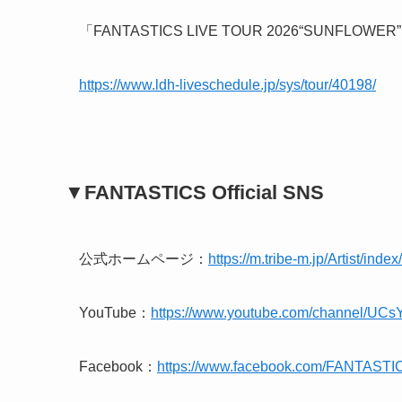
「FANTASTICS LIVE TOUR 2026“SUNFLOWER
https://www.ldh-liveschedule.jp/sys/tour/40198/
▼FANTASTICS Official SNS
公式ホームページ：
https://m.tribe-m.jp/Artist/inde
YouTube：
https://www.youtube.com/channel/U
Facebook：
https://www.facebook.com/FANTAST