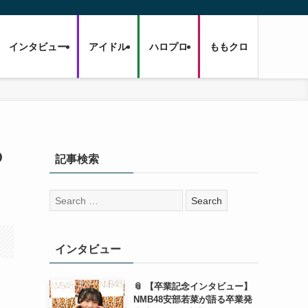
インタビュー
アイドル
ハロプロ
ももクロ
の
記事検索
検
索:
インタビュー
📎 【卒業記念インタビュー】
NMB48安部若菜が語る卒業発