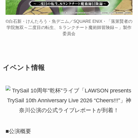
©白石新・けんたろう・魚デニム／SQUARE ENIX・「落第賢者の
学院無双～二度目の転生、Ｓランクチート魔術師冒険録～」製作
委員会
イベント情報
■公演概要