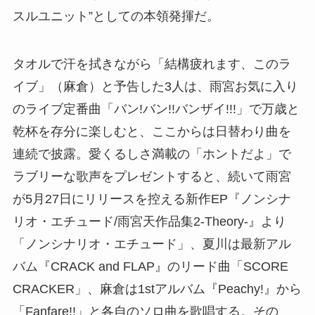
スルユニット”としての本領発揮だ。
タオルで汗を拭きながら「結構疲れます、このラ
イブ」（麻倉）と予告した3人は、雨宮お気に入り
のライブ定番曲「バン!バン!!バンザイ!!!」で万歳と
乾杯を存分に楽しむと、ここからは日替わり曲を
連続で披露。愛くるしさ満載の「ホントだよ」で
ラブリーな歌声をプレゼントすると、続いて雨宮
が5月27日にリリースを控える新作EP『ノンシナ
リオ・エチュード/雨宮天作品集2-Theory-』より
「ノンシナリオ・エチュード」、夏川は最新アル
バム『CRACK and FLAP』のリード曲「SCORE
CRACKER」、麻倉は1stアルバム『Peachy!』から
「Fanfare!!」と各自のソロ曲を歌唱する。その