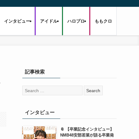
インタビュー
アイドル
ハロプロ
ももクロ
記事検索
&
検
索:
インタビュー
📎 【卒業記念インタビュー】
NMB48安部若菜が語る卒業発