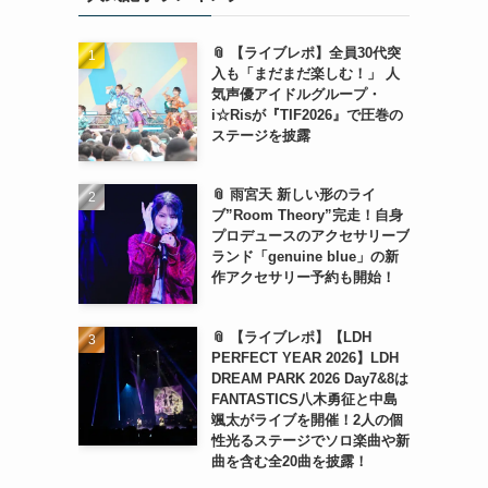
📎 【ライブレポ】全員30代突
入も「まだまだ楽しむ！」 人
気声優アイドルグループ・
i☆Risが『TIF2026』で圧巻の
ステージを披露
📎 雨宮天 新しい形のライ
ブ”Room Theory”完走！自身
プロデュースのアクセサリーブ
ランド「genuine blue」の新
作アクセサリー予約も開始！
📎 【ライブレポ】【LDH
PERFECT YEAR 2026】LDH
DREAM PARK 2026 Day7&8は
FANTASTICS八木勇征と中島
颯太がライブを開催！2人の個
性光るステージでソロ楽曲や新
曲を含む全20曲を披露！
ァ