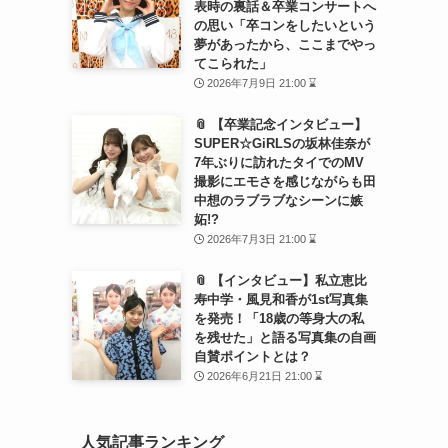
表時の裏話＆卒業コンサートへ
の思い「卒コンをしたいという
夢があったから、ここまでやっ
てこられた」
2026年7月9日 21:00 ⌛
📎 【卒業記念インタビュー】
SUPER☆GiRLSの坂林佳奈が
7年ぶりに訪れたタイでのMV
撮影にエモさを感じながらも田
中想のラブラブなシーンに嫉
妬!?
2026年7月3日 21:00 ⌛
📎 【インタビュー】私立恵比
寿中学・風見和香が1st写真集
を発売！「18歳の等身大の私
を残せた」と語る写真集の自画
自賛ポイントとは？
2026年6月21日 21:00 ⌛
人気記事ランキング