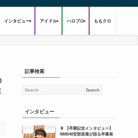
インタビュー
アイドル
ハロプロ
ももクロ
記事検索
の
検
ま
索:
インタビュー
📎 【卒業記念インタビュー】
NMB48安部若菜が語る卒業発