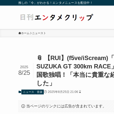
推しの「今」がわかる！エンタメニュースを配信中！
ホーム
ニュース
📎 【RUI】(f5ve/iScream
SUZUKA GT 300km
2025
8/25
国歌独唱！「本当に貴重な
した」
2025年8月25日 21:06 ⌛
ニュース
音楽
当ページのリンクには広告が含まれています。