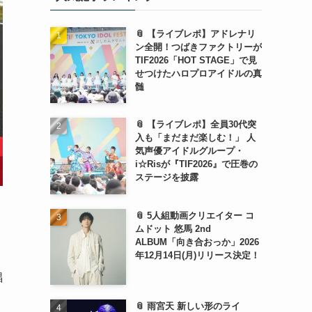
📎 【ライブレポ】アドレナリ
ン全開！つばきファクトリーが
TIF2026「HOT STAGE」で見
せつけたハロプロアイドルの真
髄
📎 【ライブレポ】全員30代突
入も「まだまだ楽しむ！」 人
気声優アイドルグループ・
i☆Risが『TIF2026』で圧巻の
ステージを披露
📎 5人組動画クリエイター コ
ムドット 悠馬 2nd
ALBUM「向き合おっか」2026
年12月14日(月)リリース決定！
唱
📎 雨宮天 新しい形のライ