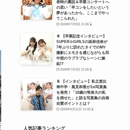
表時の裏話＆卒業コンサートへ
の思い「卒コンをしたいという
夢があったから、ここまでやっ
てこられた」
2026年7月9日 21:00 ⌛
📎 【卒業記念インタビュー】
SUPER☆GiRLSの坂林佳奈が
7年ぶりに訪れたタイでのMV
撮影にエモさを感じながらも田
中想のラブラブなシーンに嫉
妬!?
2026年7月3日 21:00 ⌛
📎 【インタビュー】私立恵比
寿中学・風見和香が1st写真集
を発売！「18歳の等身大の私
を残せた」と語る写真集の自画
自賛ポイントとは？
2026年6月21日 21:00 ⌛
人気記事ランキング