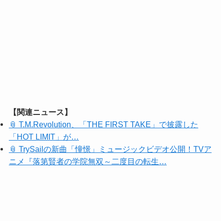
【関連ニュース】
📎 T.M.Revolution、「THE FIRST TAKE」で披露した
「HOT LIMIT」が…
📎 TrySailの新曲「憧憬」ミュージックビデオ公開！TVア
ニメ『落第賢者の学院無双～二度目の転生…
📎 【ライブレポ】TrySail 10周年”乾杯”ライブ「LAWSON
presents TrySa…
📎 落第賢者の学院無双 ～二度目の転生、Sランクチート
魔術師冒険録～ EDテーマアーティストは、Tr…