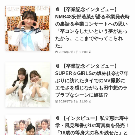
📎 【卒業記念インタビュー】
NMB48安部若菜が語る卒業発表時
の裏話＆卒業コンサートへの思い
「卒コンをしたいという夢があっ
たから、ここまでやってこられ
た」
2026年7月9日 21:00 ⌛
📎 【卒業記念インタビュー】
SUPER☆GiRLSの坂林佳奈が7年
ぶりに訪れたタイでのMV撮影に
エモさを感じながらも田中想のラ
ブラブなシーンに嫉妬!?
2026年7月3日 21:00 ⌛
📎 【インタビュー】私立恵比寿中
学・風見和香が1st写真集を発売！
「18歳の等身大の私を残せた」と