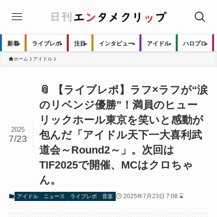
新着
ライブレポ
注目
インタビュー
アイドル
ハロプロ
ホーム
アイドル
📎 【ライブレポ】ラフ×ラフが“涙
のリベンジ優勝”！満員のヒュー
リックホール東京を笑いと感動が
2025
包んだ「アイドル天下一大喜利武
7/23
道会～Round2～」。次回は
TIF2025で開催、MCはクロちゃ
ん。
2025年7月23日 7:08 ⌛
アイドル
ニュース
ライブレポ
音楽