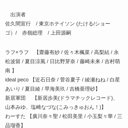
出演者
佐久間宣行 / 東京ホテイソン (たける/ショー
ゴ）/ 赤嶺総理 / 上田源嗣
ラフ×ラフ 【齋藤有紗 / 佐々木楓菜 / 高梨結 / 永
松波留 / 夏目涼風 / 日比野芽奈 / 藤崎未来 / 吉村萌
南 】
ideal peco 【近石日奈 / 菅谷夏子 / 綾瀬ねね / 白星
あいり / 夏目綾 / 早海美玖 / 吉橋亜理砂】
新居軍団 【新居歩美(ドラマチックレコード)、
山本みゆ、塩崎なづな(こみっきゅおん！)】
わーすた 【廣川奈々聖 / 松田美里 / 小玉梨々華 / 三
品瑠香】