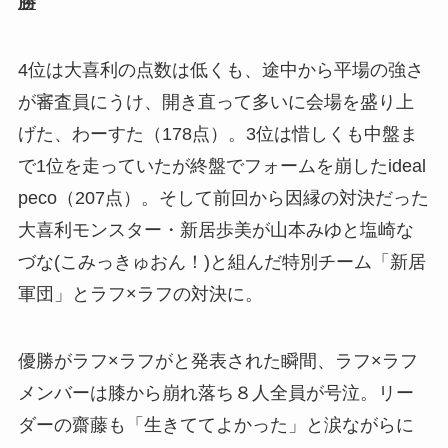
勝
4位は大喜利の点数は低くも、途中から平場の強さ
が審査員にうけ、開き直って多いに会場を盛り上
げた、わーすた（178点）。3位は惜しくも中盤ま
で1位を走っていたが終盤でフォームを崩したideal
peco（207点）。そして前回から因縁の対決だった
大喜利モンスター・新居歩美が山本みゆと塩崎な
づな(こみっきゅおん！)と組んだ特別チーム「新居
軍団」とラフ×ラフの対決に。
優勝がラフ×ラフがと発表された瞬間、ラフ×ラフ
メンバーは膝から崩れ落ち８人全員が号泣。リー
ダーの齋藤も「生きててよかった」と涙ながらに