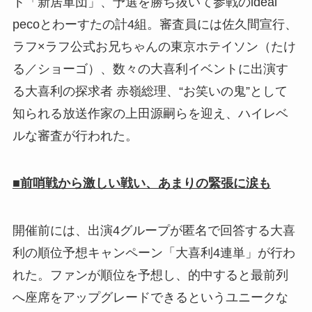
ト「新居軍団」、予選を勝ち抜いて参戦のideal
pecoとわーすたの計4組。審査員には佐久間宣行、
ラフ×ラフ公式お兄ちゃんの東京ホテイソン（たけ
る／ショーゴ）、数々の大喜利イベントに出演す
る大喜利の探求者 赤嶺総理、“お笑いの鬼”として
知られる放送作家の上田源嗣らを迎え、ハイレベ
ルな審査が行われた。
■前哨戦から激しい戦い、あまりの緊張に涙も
開催前には、出演4グループが匿名で回答する大喜
利の順位予想キャンペーン「大喜利4連単」が行わ
れた。ファンが順位を予想し、的中すると最前列
へ座席をアップグレードできるというユニークな