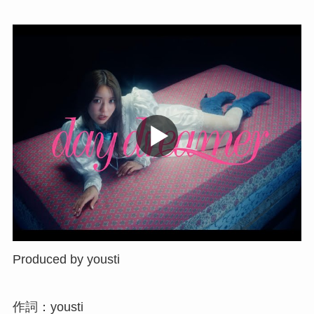
Produced by yousti
作詞：yousti