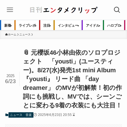
新着
ライブレポ
注目
インタビュー
アイドル
ハロプロ
ホーム
ニュース
📎 元櫻坂46小林由依のソロプロジ
ェクト 「yousti」(ユースティ
ー)。8/27(水)発売1st mini Album
2025
『yousti』 リード曲 「day
6/23
dreamer」 のMVが初解禁！初の作
詞にも挑戦し、MVでは、シーンご
とに変わる9着の衣装にも大注目！
2025年6月23日 20:55 ⌛
ニュース
音楽