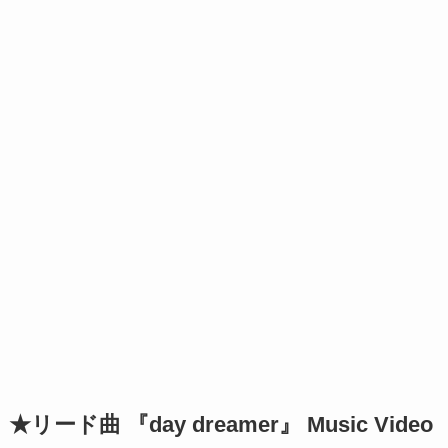
★リード曲 『day dreamer』 Music Video