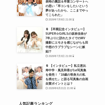
表時の裏話＆卒業コンサートへ
の思い「卒コンをしたいという
夢があったから、ここまでやっ
てこられた」
2026年7月9日 21:00 ⌛
📎 【卒業記念インタビュー】
SUPER☆GiRLSの坂林佳奈が
7年ぶりに訪れたタイでのMV
撮影にエモさを感じながらも田
中想のラブラブなシーンに嫉
妬!?
2026年7月3日 21:00 ⌛
📎 【インタビュー】私立恵比
寿中学・風見和香が1st写真集
を発売！「18歳の等身大の私
を残せた」と語る写真集の自画
自賛ポイントとは？
2026年6月21日 21:00 ⌛
人気記事ランキング