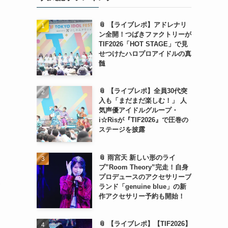
📎 【ライブレポ】アドレナリ
ン全開！つばきファクトリーが
TIF2026「HOT STAGE」で見
せつけたハロプロアイドルの真
髄
📎 【ライブレポ】全員30代突
入も「まだまだ楽しむ！」 人
気声優アイドルグループ・
i☆Risが『TIF2026』で圧巻の
ステージを披露
📎 雨宮天 新しい形のライ
ブ”Room Theory”完走！自身
プロデュースのアクセサリーブ
ランド「genuine blue」の新
作アクセサリー予約も開始！
📎 【ライブレポ】【TIF2026】