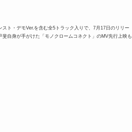
ト・デモVer.を含む全5トラック入りで、7月17日のリリー
甲斐自身が手がけた「モノクロームコネクト」のMV先行上映も