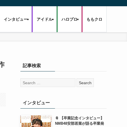
インタビュー
アイドル
ハロプロ
ももクロ
作
記事検索
検
索:
インタビュー
📎 【卒業記念インタビュー】
NMB48安部若菜が語る卒業発