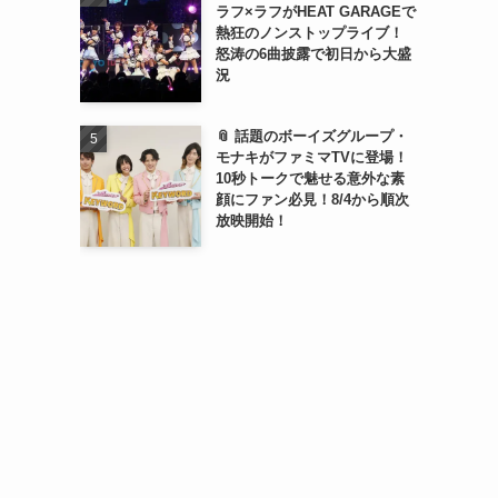
ラフ×ラフがHEAT GARAGEで
熱狂のノンストップライブ！
怒涛の6曲披露で初日から大盛
況
📎 話題のボーイズグループ・
モナキがファミマTVに登場！
10秒トークで魅せる意外な素
顔にファン必見！8/4から順次
放映開始！