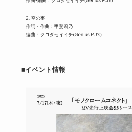
作曲•編曲：クロダセイイチ(Genius P.J's)
2. 空の事
作詞・作曲：甲斐莉乃
編曲：クロダセイイチ(Genius P.J's)
■イベント情報