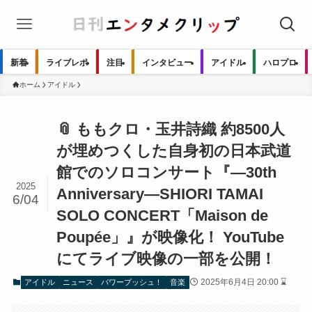
新着
ライブレポ
注目
インタビュー
アイドル
ハロプロ
ホーム
アイドル
📎 ももクロ・玉井詩織 約8500人
が埋めつくした自身初の日本武道
館でのソロコンサート『―30th
2025
Anniversary―SHIORI TAMAI
6/04
SOLO CONCERT「Maison de
Poupée」』が映像化！ YouTube
にてライブ映像の一部を公開！
2025年6月4日 20:00 ⌛
アイドル
ニュース
パワープッシュ！
音楽