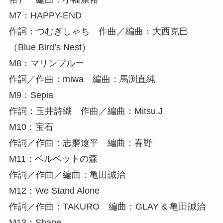
M7：HAPPY-END
作詞：つむぎしゃち 作曲／編曲：大西克巳
（Blue Bird’s Nest）
M8：マリンブルー
作詞／作曲：miwa 編曲：馬渕直純
M9：Sepia
作詞：玉井詩織 作曲／編曲：Mitsu.J
M10：宝石
作詞／作曲：志磨遼平 編曲：春野
M11：ベルベットの森
作詞／作曲／編曲：亀田誠治
M12：We Stand Alone
作詞／作曲：TAKURO 編曲：GLAY & 亀田誠治
M13：Shape