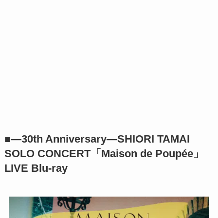
■―30th Anniversary―SHIORI TAMAI
SOLO CONCERT「Maison de Poupée」
LIVE Blu-ray