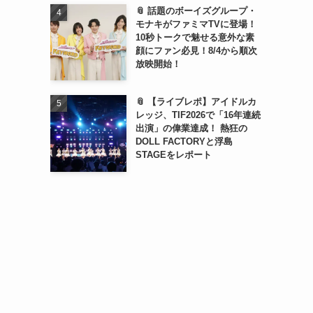
📎 話題のボーイズグループ・
モナキがファミマTVに登場！
10秒トークで魅せる意外な素
顔にファン必見！8/4から順次
放映開始！
📎 【ライブレポ】アイドルカ
レッジ、TIF2026で「16年連続
出演」の偉業達成！ 熱狂の
DOLL FACTORYと浮島
STAGEをレポート