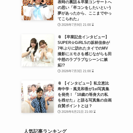
表時の裏話＆卒業コンサートへ
の思い「卒コンをしたいという
夢があったから、ここまでやっ
てこられた」
2026年7月9日 21:00 ⌛
📎 【卒業記念インタビュー】
SUPER☆GiRLSの坂林佳奈が
7年ぶりに訪れたタイでのMV
撮影にエモさを感じながらも田
中想のラブラブなシーンに嫉
妬!?
2026年7月3日 21:00 ⌛
📎 【インタビュー】私立恵比
寿中学・風見和香が1st写真集
を発売！「18歳の等身大の私
を残せた」と語る写真集の自画
自賛ポイントとは？
2026年6月21日 21:00 ⌛
人気記事ランキング