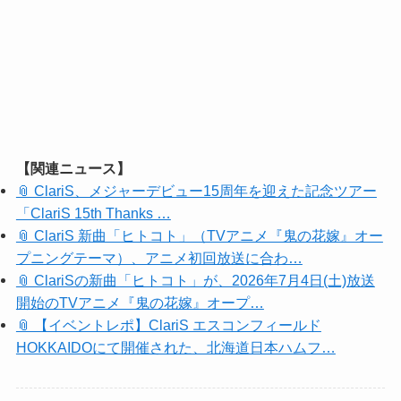
【関連ニュース】
📎 ClariS、メジャーデビュー15周年を迎えた記念ツアー
「ClariS 15th Thanks …
📎 ClariS 新曲「ヒトコト」（TVアニメ『鬼の花嫁』オー
プニングテーマ）、アニメ初回放送に合わ…
📎 ClariSの新曲「ヒトコト」が、2026年7月4日(土)放送
開始のTVアニメ『鬼の花嫁』オープ…
📎 【イベントレポ】ClariS エスコンフィールド
HOKKAIDOにて開催された、北海道日本ハムフ…