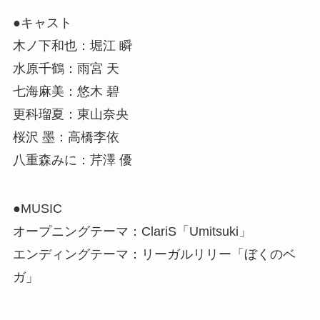
●キャスト
木ノ下和也：堀江 瞬
水原千鶴：雨宮 天
七海麻美：悠木 碧
更科瑠夏：東山奈央
桜沢 墨：高橋李依
八重森みに：芹澤 優
●MUSIC
オープニングテーマ：ClariS「Umitsuki」
エンディングテーマ：リーガルリリー「ぼくのベ
ガ」