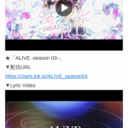
★「ALIVE -season 03-」
▼配信URL
https://claris.lnk.to/ALIVE_season03
▼Lyric Video