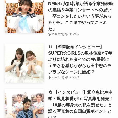
NMB48安部若菜が語る卒業発表時
の裏話＆卒業コンサートへの思い
「卒コンをしたいという夢があっ
たから、ここまでやってこられ
た」
2026年7月9日 21:00 ⌛
📎 【卒業記念インタビュー】
SUPER☆GiRLSの坂林佳奈が7年
ぶりに訪れたタイでのMV撮影に
エモさを感じながらも田中想のラ
ブラブなシーンに嫉妬!?
2026年7月3日 21:00 ⌛
📎 【インタビュー】私立恵比寿中
学・風見和香が1st写真集を発売！
「18歳の等身大の私を残せた」と
語る写真集の自画自賛ポイントと
は？