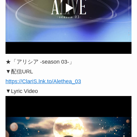
★「アリシア -season 03-」
▼配信URL
https://ClariS.lnk.to/Alethea_03
▼Lyric Video