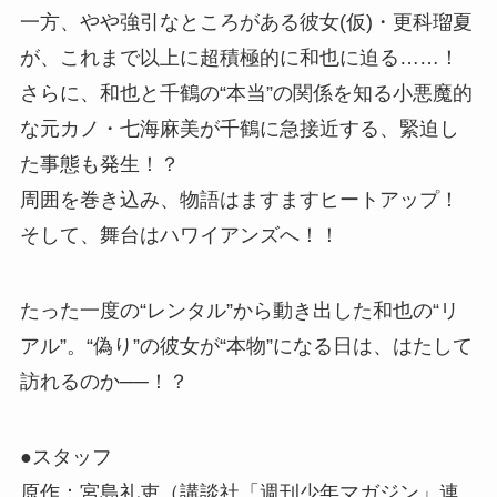
一方、やや強引なところがある彼女(仮)・更科瑠夏
が、これまで以上に超積極的に和也に迫る……！
さらに、和也と千鶴の“本当”の関係を知る小悪魔的
な元カノ・七海麻美が千鶴に急接近する、緊迫し
た事態も発生！？
周囲を巻き込み、物語はますますヒートアップ！
そして、舞台はハワイアンズへ！！
たった一度の“レンタル”から動き出した和也の“リ
アル”。“偽り”の彼女が“本物”になる日は、はたして
訪れるのか──！？
●スタッフ
原作：宮島礼吏（講談社「週刊少年マガジン」連