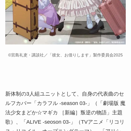
©宮島礼吏・講談社／「彼女、お借りします」製作委員会2025
新体制の3人組ユニットとして、自身の代表曲のセ
ルフカバー「カラフル -season 03-」（「劇場版 魔
法少女まどか☆マギカ ［新編］叛逆の物語」主題
歌）、「ALIVE -seoson 03-」（TVアニメ「リコリ