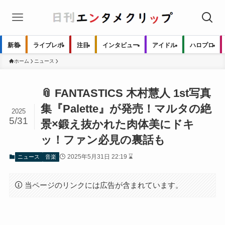
新着
ライブレポ
注目
インタビュー
アイドル
ハロプロ
ホーム
ニュース
📎 FANTASTICS 木村慧人 1st写真
集『Palette』が発売！マルタの絶
2025
5/31
景×鍛え抜かれた肉体美にドキ
ッ！ファン必見の裏話も
2025年5月31日 22:19 ⌛
ニュース
音楽
当ページのリンクには広告が含まれています。