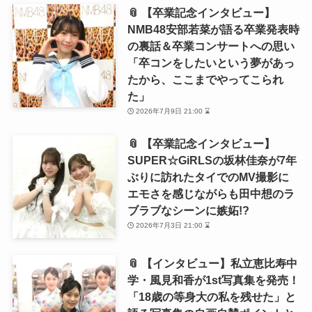
📎 【卒業記念インタビュー】
NMB48安部若菜が語る卒業発表時
の裏話＆卒業コンサートへの思い
「卒コンをしたいという夢があっ
たから、ここまでやってこられ
た」
2026年7月9日 21:00 ⌛
📎 【卒業記念インタビュー】
SUPER☆GiRLSの坂林佳奈が7年
ぶりに訪れたタイでのMV撮影に
エモさを感じながらも田中想のラ
ブラブなシーンに嫉妬!?
2026年7月3日 21:00 ⌛
📎 【インタビュー】私立恵比寿中
学・風見和香が1st写真集を発売！
「18歳の等身大の私を残せた」と