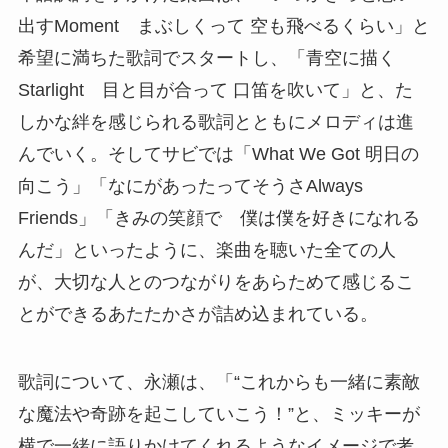
出すMoment まぶしくって 空も飛べるくらい」と
希望に満ちた歌詞でスタートし、「⻘空に描く
Starlight ⽬と⽬が合って ⼝笛を吹いて」と、た
しかな絆を感じられる歌詞とともにメロディは進
んでいく。そしてサビでは「What We Got 明⽇の
向こう」「なにがあったってそうさAlways
Friends」「きみの笑顔で 僕は僕を好きになれる
んだ」といったように、楽曲を聴いた全ての人
が、大切な人とのつながりをあらためて感じるこ
とができるあたたかさが詰め込まれている。
歌詞について、永瀬は、「“これからも一緒に素敵
な魔法や奇跡を起こしていこう！”と、ミッキーが
横で一緒に語りかけてくれるようなイメージで考