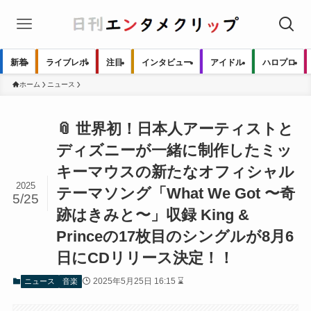
新着
ライブレポ
注目
インタビュー
アイドル
ハロプロ
ホーム
ニュース
📎 世界初！日本人アーティストと
ディズニーが一緒に制作したミッ
キーマウスの新たなオフィシャル
2025
テーマソング「What We Got 〜奇
5/25
跡はきみと〜」収録 King &
Princeの17枚目のシングルが8月6
日にCDリリース決定！！
2025年5月25日 16:15 ⌛
ニュース
音楽