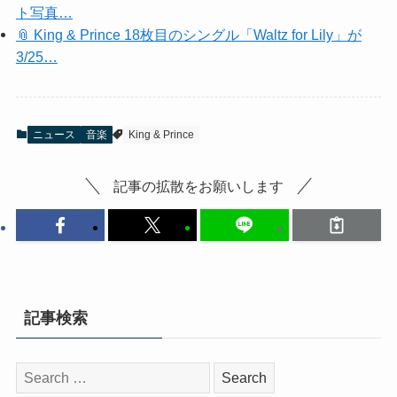
ト写真…
📎 King & Prince 18枚目のシングル「Waltz for Lily」が
3/25…
ニュース
音楽
King & Prince
記事の拡散をお願いします
記事検索
検
索: