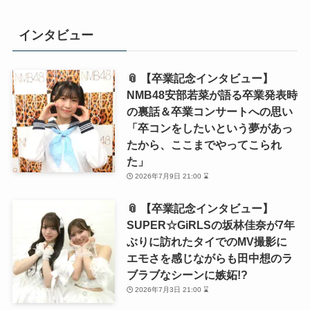
インタビュー
📎 【卒業記念インタビュー】
NMB48安部若菜が語る卒業発表時
の裏話＆卒業コンサートへの思い
「卒コンをしたいという夢があっ
たから、ここまでやってこられ
た」
2026年7月9日 21:00 ⌛
📎 【卒業記念インタビュー】
SUPER☆GiRLSの坂林佳奈が7年
ぶりに訪れたタイでのMV撮影に
エモさを感じながらも田中想のラ
ブラブなシーンに嫉妬!?
2026年7月3日 21:00 ⌛