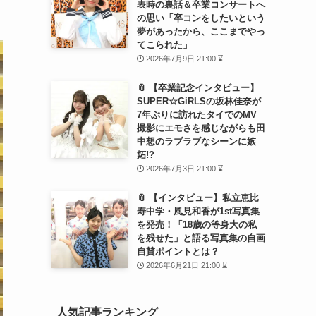
表時の裏話＆卒業コンサートへ
の思い「卒コンをしたいという
夢があったから、ここまでやっ
てこられた」
2026年7月9日 21:00 ⌛
📎 【卒業記念インタビュー】
SUPER☆GiRLSの坂林佳奈が
7年ぶりに訪れたタイでのMV
撮影にエモさを感じながらも田
中想のラブラブなシーンに嫉
妬!?
2026年7月3日 21:00 ⌛
📎 【インタビュー】私立恵比
寿中学・風見和香が1st写真集
を発売！「18歳の等身大の私
を残せた」と語る写真集の自画
自賛ポイントとは？
2026年6月21日 21:00 ⌛
人気記事ランキング