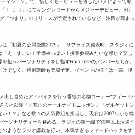
CTオーディション」で、惜しくもデビューを逃した17人によって結
グル『Ｉ Ｌ Ｕ』にてキングレコードからメジャーデビュー。5月
ソング『つまり』のリリースが予定されているなど、注目が高まっ
は「初夏の公開授業2025」。サプライズ発表時、スタジオに
は「えーすごい！予備校っぽい！授業参観みたいな感じ？楽し
担うパーソナリティを目指すRain Treeのメンバーたちが、
だけでなく、特別講師も登場予定。イベントの様子は一部、後
にはダメ出し含めたアドバイスを行う番組の名物コーナー“フィード
放送入社以降『垣花正のオールナイトニッポン』『ゲルゲットシ
い！？』など数々の人気番組を担当し、現在は2007年から続
パーソナリティーを務める。ラジオの第一線で30年以上活躍す
バーにどのようなラジオ講義を行い、本気すぎるフィードバックをす