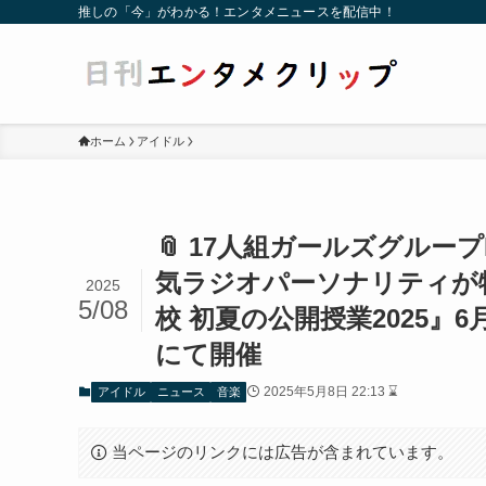
推しの「今」がわかる！エンタメニュースを配信中！
ホーム
アイドル
📎 17人組ガールズグループ
気ラジオパーソナリティが特別
2025
5/08
校 初夏の公開授業2025
にて開催
2025年5月8日 22:13 ⌛
アイドル
ニュース
音楽
当ページのリンクには広告が含まれています。