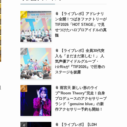
📎 【ライブレポ】アドレナリ
ン全開！つばきファクトリーが
TIF2026「HOT STAGE」で見
せつけたハロプロアイドルの真
髄
📎 【ライブレポ】全員30代突
入も「まだまだ楽しむ！」 人
気声優アイドルグループ・
i☆Risが『TIF2026』で圧巻の
ステージを披露
組
📎 雨宮天 新しい形のライ
ブ”Room Theory”完走！自身
プロデュースのアクセサリーブ
ランド「genuine blue」の新
作アクセサリー予約も開始！
📎 【ライブレポ】【LDH