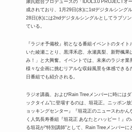
康氏総合プロデュースの「IDOL3.0 PROJE
成されており、1月29日(水)に1stデジタルシン
28日(水)には2ndデジタルシングルとしてラブ
ている。
『ラジオ予備校』初となる番組イベントのタイトル
いた綾瀬ことり、黒澤禾恋、永瀬真梨、新野楓果
み！」と大興奮。イベントでは、未来のラジオ業界を
様々な企画に挑むリアルな収録風景を体感できる
日番組でも紹介される。
ラジオ講義、およびRain Treeメンバーに時
ックタイム”に登場するのは、垣花正。ニッポン
ョッキングセンター』『垣花正のニュースわかんな
く人気長寿番組『垣花正 あなたとハッピー！』の
る垣花が“特別講師”として、Rain Treeメン