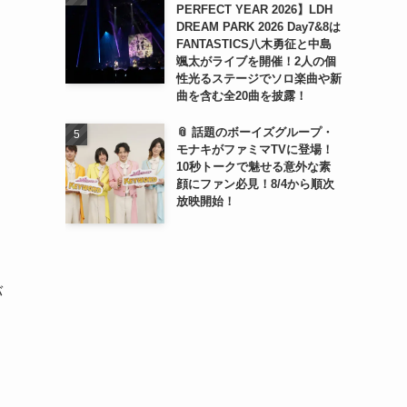
PERFECT YEAR 2026】LDH
DREAM PARK 2026 Day7&8は
FANTASTICS八木勇征と中島
颯太がライブを開催！2人の個
性光るステージでソロ楽曲や新
曲を含む全20曲を披露！
📎 話題のボーイズグループ・
モナキがファミマTVに登場！
10秒トークで魅せる意外な素
顔にファン必見！8/4から順次
放映開始！
バ