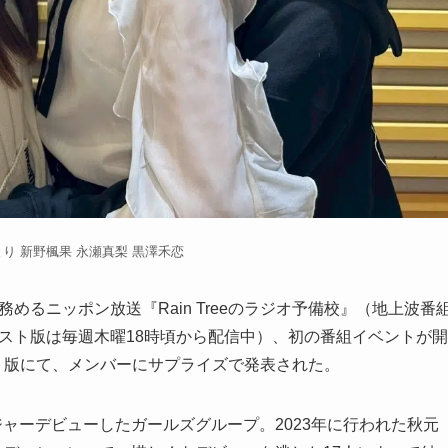
り 新野楓果 永瀬真梨 黒澤禾恋
を務めるニッポン放送『Rain Treeのラジオ予備校』（地上波番
ャスト版は毎週木曜18時頃から配信中）、初の番組イベントが開
スト版にて、メンバーにサプライズで発表された。
からメジャーデビューしたガールズグループ。2023年に行われた秋元