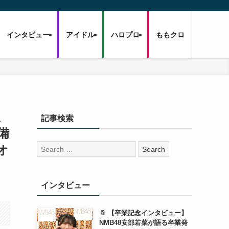
インタビュー
アイドル
ハロプロ
ももクロ
人
記事検索
備
検
オ
索:
インタビュー
📎 【卒業記念インタビュー】
NMB48安部若菜が語る卒業発