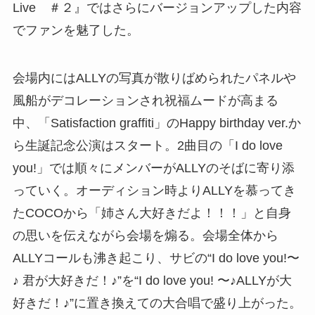
Live ＃２』ではさらにバージョンアップした内容
でファンを魅了した。
会場内にはALLYの写真が散りばめられたパネルや
風船がデコレーションされ祝福ムードが高まる
中、「Satisfaction graffiti」のHappy birthday ver.か
ら生誕記念公演はスタート。2曲目の「I do love
you!」では順々にメンバーがALLYのそばに寄り添
っていく。オーディション時よりALLYを慕ってき
たCOCOから「姉さん大好きだよ！！！」と自身
の思いを伝えながら会場を煽る。会場全体から
ALLYコールも沸き起こり、サビの“I do love you!〜
♪ 君が大好きだ！♪”を“I do love you! 〜♪ALLYが大
好きだ！♪”に置き換えての大合唱で盛り上がった。