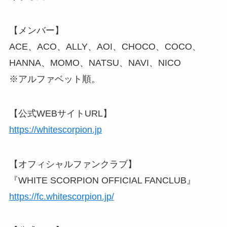
【メンバー】
ACE、ACO、ALLY、AOI、CHOCO、COCO、
HANNA、MOMO、NATSU、NAVI、NICO
※アルファベット順。
【公式WEBサイトURL】
https://whitescorpion.jp
【オフィシャルファンクラブ】
『WHITE SCORPION OFFICIAL FANCLUB』
https://fc.whitescorpion.jp/