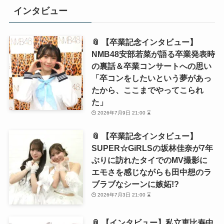
インタビュー
📎 【卒業記念インタビュー】
NMB48安部若菜が語る卒業発表時
の裏話＆卒業コンサートへの思い
「卒コンをしたいという夢があっ
たから、ここまでやってこられ
た」
2026年7月9日 21:00 ⌛
📎 【卒業記念インタビュー】
SUPER☆GiRLSの坂林佳奈が7年
ぶりに訪れたタイでのMV撮影に
エモさを感じながらも田中想のラ
ブラブなシーンに嫉妬!?
2026年7月3日 21:00 ⌛
📎 【インタビュー】私立恵比寿中