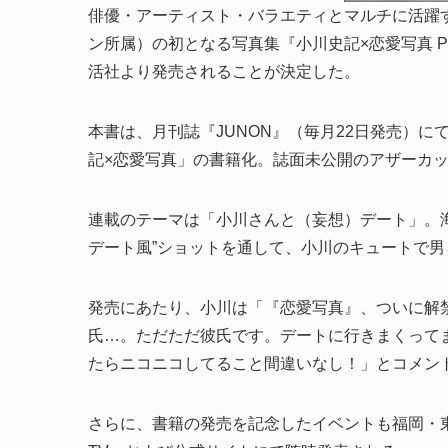
俳優・アーティスト・バラエティとマルチに活躍
ン所属）の初となる写真集『小川史記×恋愛写真 PH
活社より発売されることが決定した。
本書は、月刊誌『JUNON』（毎月22日発売）にて
記×恋愛写真」の書籍化。誌面未公開のアザーカ
連載のテーマは「小川さんと（妄想）デート」。
デート風”ショットを通して、小川のキュートで
発売にあたり、小川は「『恋愛写真』、ついに解禁
氏…。ただただ彼氏です。デートに行きまくって
たらニコニコしてること間違いなし！」とコメン
さらに、書籍の発売を記念したイベントも福岡・東