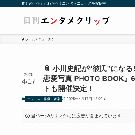
推しの「今」がわかる！エンタメニュースを配信中！
ホーム
ニュース
📎 小川史記が“彼氏”にな
2025
恋愛写真 PHOTO BOO
4/17
トも開催決定！
2025年4月17日 12:00 ⌛
ニュース
俳優
音楽
当ページのリンクには広告が含まれています。