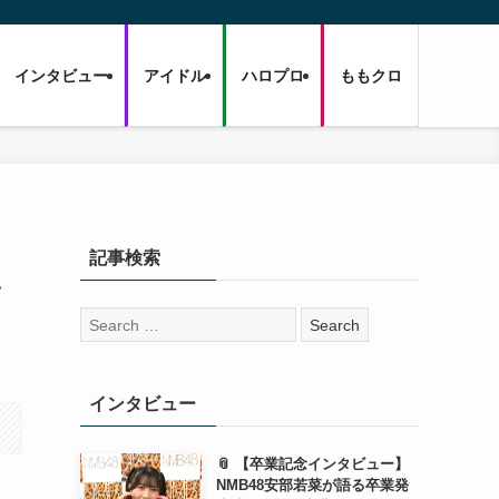
インタビュー
アイドル
ハロプロ
ももクロ
記事検索
ン
検
索:
インタビュー
📎 【卒業記念インタビュー】
NMB48安部若菜が語る卒業発