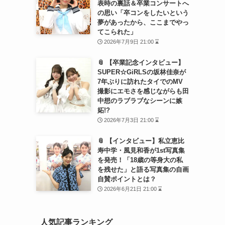
表時の裏話＆卒業コンサートへ
の思い「卒コンをしたいという
夢があったから、ここまでやっ
てこられた」
2026年7月9日 21:00 ⌛
📎 【卒業記念インタビュー】
SUPER☆GiRLSの坂林佳奈が
7年ぶりに訪れたタイでのMV
撮影にエモさを感じながらも田
中想のラブラブなシーンに嫉
妬!?
2026年7月3日 21:00 ⌛
📎 【インタビュー】私立恵比
寿中学・風見和香が1st写真集
を発売！「18歳の等身大の私
を残せた」と語る写真集の自画
自賛ポイントとは？
2026年6月21日 21:00 ⌛
人気記事ランキング