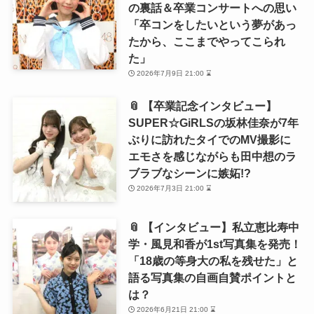
の裏話＆卒業コンサートへの思い
「卒コンをしたいという夢があっ
たから、ここまでやってこられ
た」
2026年7月9日 21:00 ⌛
📎 【卒業記念インタビュー】
SUPER☆GiRLSの坂林佳奈が7年
ぶりに訪れたタイでのMV撮影に
エモさを感じながらも田中想のラ
ブラブなシーンに嫉妬!?
2026年7月3日 21:00 ⌛
📎 【インタビュー】私立恵比寿中
学・風見和香が1st写真集を発売！
「18歳の等身大の私を残せた」と
語る写真集の自画自賛ポイントと
は？
2026年6月21日 21:00 ⌛