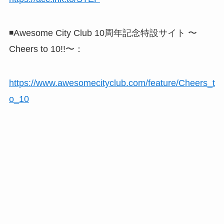
◾️Awesome City Club 10周年記念特設サイト 〜
Cheers to 10!!〜：
https://www.awesomecityclub.com/feature/Cheers_t
o_10