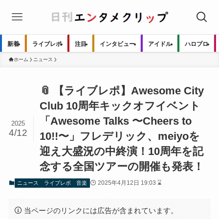
新着
ライブレポ
注目
インタビュー
アイドル
ハロプロ
ホーム
ニュース
📎 【ライブレポ】Awesome City
Club 10周年キックオフイベント
「Awesome Talks 〜Cheers to
2025
4/12
10!!〜」フレデリック、meiyoを
迎え大盛況の中終演！10周年を記
念する全国ツアーの開催も発表！
2025年4月12日 19:03 ⌛
ニュース
ライブレポ
音楽
当ページのリンクには広告が含まれています。