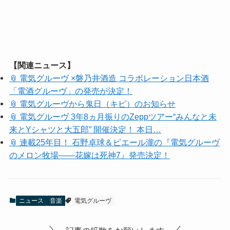
【関連ニュース】
📎 電気グルーヴ ×磐乃井酒造 コラボレーション日本酒
「電酒グルーヴ」の発売が決定！
📎 電気グルーヴから鬼日（キビ）のお知らせ
📎 電気グルーヴ 3年8ヵ月振りのZeppツアー“みんなと未
来とYシャツと大五郎” 開催決定！ 本日…
📎 連載25年目！ 石野卓球＆ピエール瀧の『電気グルーヴ
のメロン牧場――花嫁は死神7』発売決定！
ニュース
音楽
電気グルーヴ