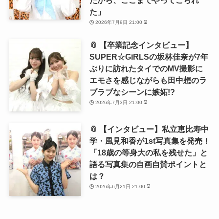
た」
2026年7月9日 21:00 ⌛
📎 【卒業記念インタビュー】
SUPER☆GiRLSの坂林佳奈が7年
ぶりに訪れたタイでのMV撮影に
エモさを感じながらも田中想のラ
ブラブなシーンに嫉妬!?
2026年7月3日 21:00 ⌛
📎 【インタビュー】私立恵比寿中
学・風見和香が1st写真集を発売！
「18歳の等身大の私を残せた」と
語る写真集の自画自賛ポイントと
は？
2026年6月21日 21:00 ⌛