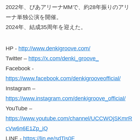
2022年、ぴあアリーナMMで、約28年振りのアリ
ーナ単独公演を開催。
2024年、結成35周年を迎えた。
HP -
http://www.denkigroove.com/
Twitter –
https://x.com/denki_groove_
Facebook -
https://www.facebook.com/denkigrooveofficial/
Instagram –
https://www.instagram.com/denkigroove_official/
YouTube –
https://www.youtube.com/channel/UCCWOjSKmrR
cVw6n6E1Zp_iQ
LINE -
https://lin.ee/sdTis0F