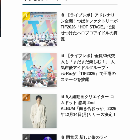
📎 【ライブレポ】アドレナリ
ン全開！つばきファクトリーが
TIF2026「HOT STAGE」で見
せつけたハロプロアイドルの真
髄
📎 【ライブレポ】全員30代突
入も「まだまだ楽しむ！」 人
気声優アイドルグループ・
i☆Risが『TIF2026』で圧巻の
ステージを披露
技
📎 5人組動画クリエイター コ
ムドット 悠馬 2nd
ALBUM「向き合おっか」2026
年12月14日(月)リリース決定！
📎 雨宮天 新しい形のライ