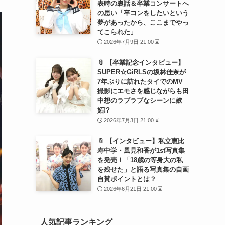
表時の裏話＆卒業コンサートへ
の思い「卒コンをしたいという
夢があったから、ここまでやっ
てこられた」
2026年7月9日 21:00 ⌛
📎 【卒業記念インタビュー】
SUPER☆GiRLSの坂林佳奈が
7年ぶりに訪れたタイでのMV
撮影にエモさを感じながらも田
中想のラブラブなシーンに嫉
妬!?
2026年7月3日 21:00 ⌛
📎 【インタビュー】私立恵比
寿中学・風見和香が1st写真集
を発売！「18歳の等身大の私
を残せた」と語る写真集の自画
自賛ポイントとは？
2026年6月21日 21:00 ⌛
人気記事ランキング