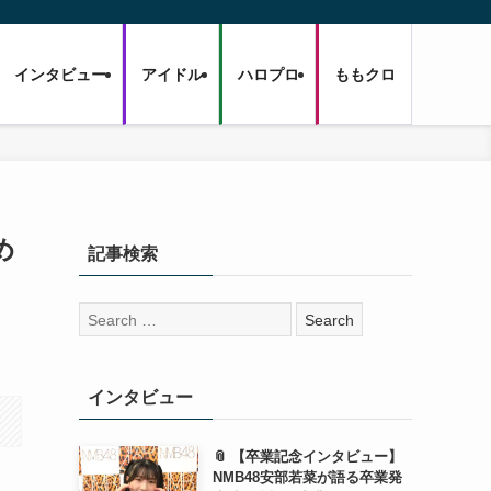
インタビュー
アイドル
ハロプロ
ももクロ
め
記事検索
々
検
索:
インタビュー
📎 【卒業記念インタビュー】
NMB48安部若菜が語る卒業発