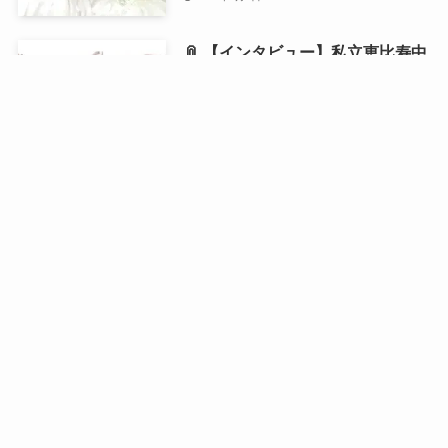
📎 【インタビュー】私立恵比寿中
学・風見和香が1st写真集を発売！
「18歳の等身大の私を残せた」と
語る写真集の自画自賛ポイントと
は？
2026年6月21日 21:00 ⌛