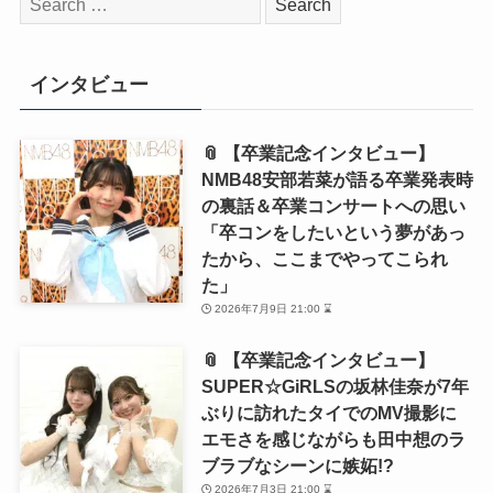
索:
インタビュー
📎 【卒業記念インタビュー】
NMB48安部若菜が語る卒業発表時
の裏話＆卒業コンサートへの思い
「卒コンをしたいという夢があっ
たから、ここまでやってこられ
た」
2026年7月9日 21:00 ⌛
📎 【卒業記念インタビュー】
SUPER☆GiRLSの坂林佳奈が7年
ぶりに訪れたタイでのMV撮影に
エモさを感じながらも田中想のラ
ブラブなシーンに嫉妬!?
2026年7月3日 21:00 ⌛