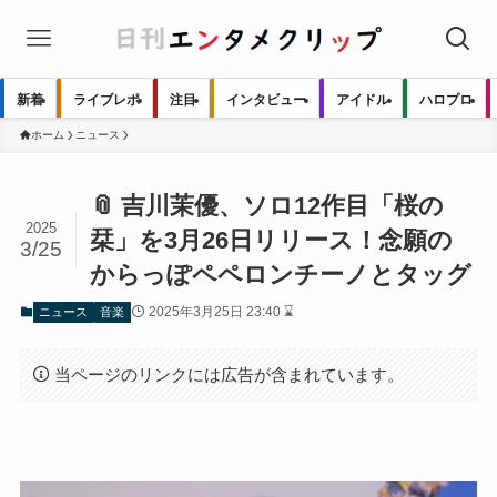
新着
ライブレポ
注目
インタビュー
アイドル
ハロプロ
ホーム
ニュース
📎 吉川茉優、ソロ12作目「桜の
2025
栞」を3月26日リリース！念願の
3/25
からっぽペペロンチーノとタッグ
2025年3月25日 23:40 ⌛
ニュース
音楽
当ページのリンクには広告が含まれています。