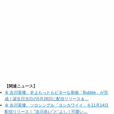
【関連ニュース】
📎 吉川茉優、史上もっともビターな新曲「Bubble」が完
成！誕生日当日の5月28日に配信リリース＆…
📎 吉川茉優、ソロシングル「ヨシカワイイ」を11月14日
配信リリース！ "吉川良い"と"よし！可愛い…