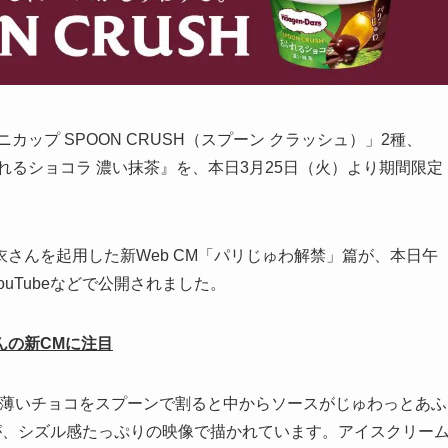
ップ SPOON CRUSH（スプーン クラッシュ）」2種、
れるショコラ 濃い抹茶』を、本日3月25日（火）より期間限定
さんを起用した新Web CM「パリじゅわ解禁」篇が、本日午
やYouTubeなどで公開されました。
んの新CMに注目
である、薄いチョコをスプーンで割ると中からソースがじゅわっとあふ
が、シズル感たっぷりの映像で描かれています。アイスクリー