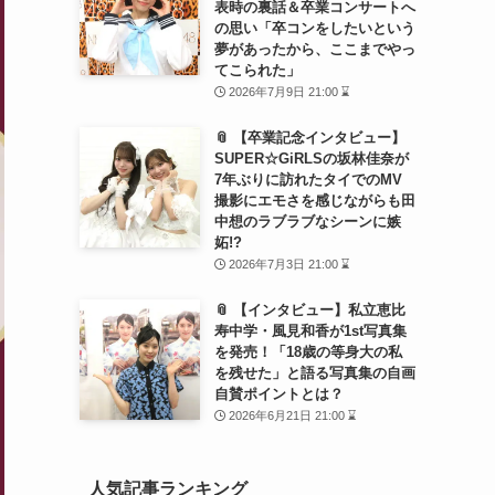
表時の裏話＆卒業コンサートへ
の思い「卒コンをしたいという
夢があったから、ここまでやっ
てこられた」
2026年7月9日 21:00 ⌛
📎 【卒業記念インタビュー】
SUPER☆GiRLSの坂林佳奈が
7年ぶりに訪れたタイでのMV
撮影にエモさを感じながらも田
中想のラブラブなシーンに嫉
妬!?
2026年7月3日 21:00 ⌛
📎 【インタビュー】私立恵比
寿中学・風見和香が1st写真集
を発売！「18歳の等身大の私
を残せた」と語る写真集の自画
自賛ポイントとは？
2026年6月21日 21:00 ⌛
人気記事ランキング