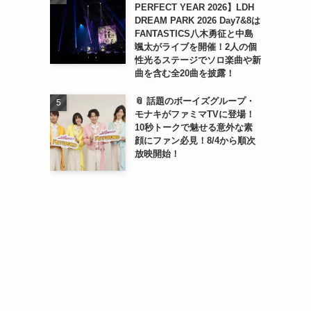
PERFECT YEAR 2026】LDH
DREAM PARK 2026 Day7&8は
FANTASTICS八木勇征と中島
颯太がライブを開催！2人の個
性光るステージでソロ楽曲や新
曲を含む全20曲を披露！
📎 話題のボーイズグループ・
モナキがファミマTVに登場！
10秒トークで魅せる意外な素
顔にファン必見！8/4から順次
放映開始！