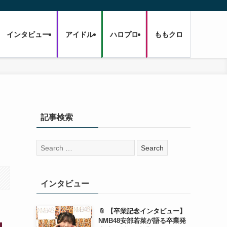
インタビュー
アイドル
ハロプロ
ももクロ
せ
記事検索
検
索:
インタビュー
📎 【卒業記念インタビュー】
NMB48安部若菜が語る卒業発