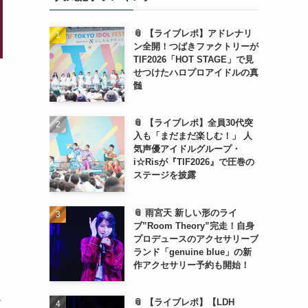
📎 【ライブレポ】アドレナリ
ン全開！つばきファクトリーが
TIF2026「HOT STAGE」で見
せつけたハロプロアイドルの真
髄
📎 【ライブレポ】全員30代突
入も「まだまだ楽しむ！」 人
気声優アイドルグループ・
i☆Risが『TIF2026』で圧巻の
ステージを披露
📎 雨宮天 新しい形のライ
ブ”Room Theory”完走！自身
プロデュースのアクセサリーブ
ランド「genuine blue」の新
作アクセサリー予約も開始！
ム
📎 【ライブレポ】【LDH