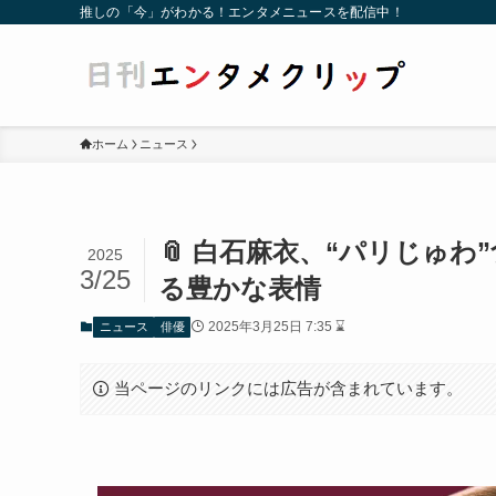
推しの「今」がわかる！エンタメニュースを配信中！
ホーム
ニュース
📎 白石麻衣、“パリじゅ
2025
3/25
る豊かな表情
2025年3月25日 7:35 ⌛
ニュース
俳優
当ページのリンクには広告が含まれています。