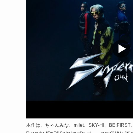
本作は、ちゃんみな、milet、SKY-HI、BE:F