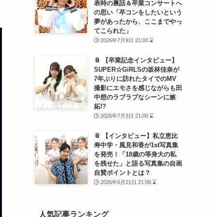
表時の裏話＆卒業コンサートへ
の思い「卒コンをしたいという
夢があったから、ここまでやっ
てこられた」
2026年7月9日 21:00 ⌛
📎 【卒業記念インタビュー】
SUPER☆GiRLSの坂林佳奈が
7年ぶりに訪れたタイでのMV
撮影にエモさを感じながらも田
中想のラブラブなシーンに嫉
妬!?
2026年7月3日 21:00 ⌛
📎 【インタビュー】私立恵比
寿中学・風見和香が1st写真集
を発売！「18歳の等身大の私
を残せた」と語る写真集の自画
自賛ポイントとは？
2026年6月21日 21:00 ⌛
人気記事ランキング