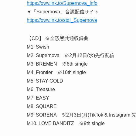
https://owv.lnk.to/Supernova_Info
▼「Supernova」音源配信サイト
https://owv.lnk.to/stdl_Supernova
【CD】 ※全形態共通収録曲
M1. Swish
M2. Supernova ※2月12日(水)先行配信
M3. BREMEN ※8th single
M4. Frontier ※10th single
M5. STAY GOLD
M6. Treasure
M7. EASY
M8. SQUARE
M9. SORENA ※2月3日(月)TikTok & Instagra
M10. LOVE BANDITZ ※9th single