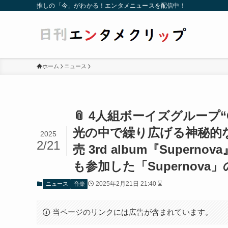
推しの「今」がわかる！エンタメニュースを配信中！
ホーム
ニュース
📎 4人組ボーイズグループ“O
光の中で繰り広げる神秘的な
2025
2/21
売 3rd album『Sup
も参加した「Supernova」の
2025年2月21日 21:40 ⌛
ニュース
音楽
当ページのリンクには広告が含まれています。