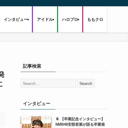
インタビュー
アイドル
ハロプロ
ももクロ
記事検索
発
検
に
索:
インタビュー
📎 【卒業記念インタビュー】
NMB48安部若菜が語る卒業発