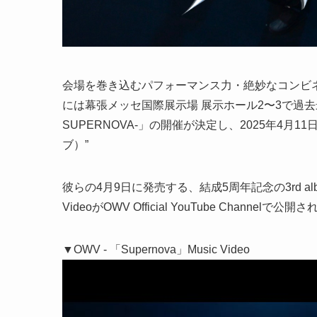
会場を巻き込むパフォーマンス力・絶妙なコンビネ
には幕張メッセ国際展示場 展示ホール2〜3で過去最大規模の
SUPERNOVA-」の開催が決定し、2025年4
ブ）”
彼らの4月9日に発売する、結成5周年記念の3rd album
VideoがOWV Official YouTube Channelで公開
▼OWV - 「Supernova」Music Video