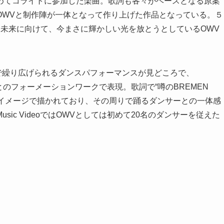
でOWVが初めてコライトに参加した楽曲。歌詞も各々がベースとなる原案
さにOWVと制作陣が一体となって作り上げた作品となっている。５
そして未来に向けて、今まさに輝かしい光を放とうとしているOWV
光の中で繰り広げられるダンスパフォーマンスが見どころで、
ーとのフォーメーションワークで表現。歌詞で“噂のBREMEN
なイメージで描かれており、その周りで踊るダンサーとの一体感
ic VideoではOWVとしては初めて20名のダンサーを従えた