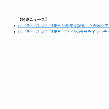
【関連ニュース】
📎 【ライブレポ】TUBE 40周年を記念した全国
📎 【ライブレポ】TUBE、真骨頂の野外ライブ、
📎 話題のコラボ曲、TUBE×FRUITS ZIPPE
📎 TUBE、コラボアルバム「TUBE×」のジャ