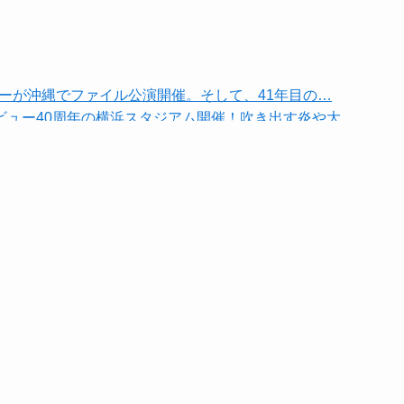
ツアーが沖縄でファイル公演開催。そして、41年目の…
デビュー40周年の横浜スタジアム開催！吹き出す炎や大…
R「ファミリー・サマー・バケーション」の、「C…
ケット公開！豪華参加アーティストからコメントも到着！