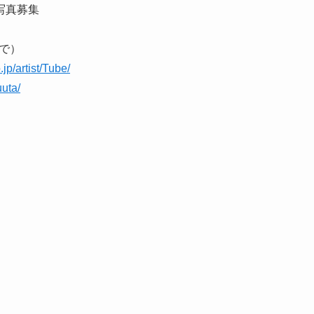
写真募集
）
まで）
jp/artist/Tube/
uuta/