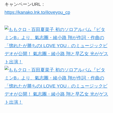
キャンペーンURL：
https://kanako.lnk.to/iloveyou_cp