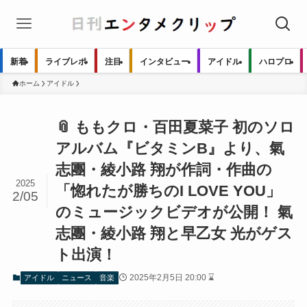
新着
ライブレポ
注目
インタビュー
アイドル
ハロプロ
ホーム
アイドル
📎 ももクロ・百田夏菜子 初のソロ
アルバム『ビタミンB』より、氣
志團・綾小路 翔が作詞・作曲の
2025
「惚れたが勝ちのI LOVE YOU」
2/05
のミュージックビデオが公開！ 氣
志團・綾小路 翔と早乙女 光がゲス
ト出演！
2025年2月5日 20:00 ⌛
アイドル
ニュース
音楽