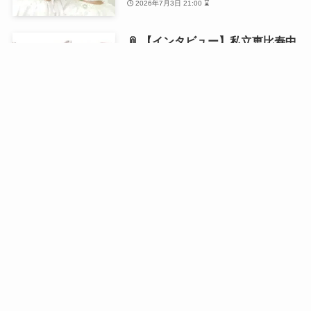
2026年7月3日 21:00 ⌛
📎 【インタビュー】私立恵比寿中
学・風見和香が1st写真集を発売！
「18歳の等身大の私を残せた」と
語る写真集の自画自賛ポイントと
は？
2026年6月21日 21:00 ⌛