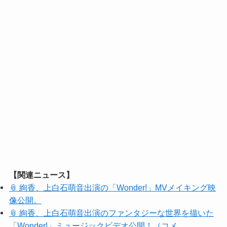
【関連ニュース】
📎 絢香、上白石萌音出演の「Wonder!」MVメイキング映
像公開。
📎 絢香、上白石萌音出演のファンタジーな世界を描いた
「Wonder!」ミュージックビデオ公開！（コメ…