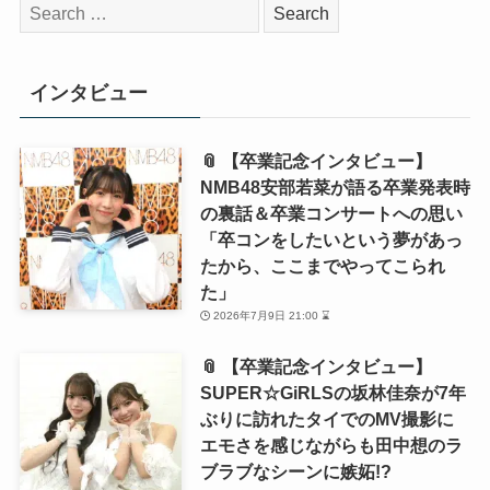
検
索:
インタビュー
📎 【卒業記念インタビュー】
NMB48安部若菜が語る卒業発表時
の裏話＆卒業コンサートへの思い
「卒コンをしたいという夢があっ
たから、ここまでやってこられ
た」
2026年7月9日 21:00 ⌛
📎 【卒業記念インタビュー】
SUPER☆GiRLSの坂林佳奈が7年
ぶりに訪れたタイでのMV撮影に
エモさを感じながらも田中想のラ
ブラブなシーンに嫉妬!?