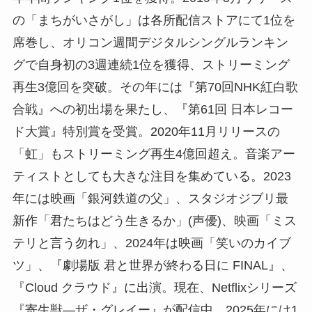
の「まちがいさがし」は各所配信ストアにて1位を
席巻し、オリコン週間デジタルシングルランキン
グで自身初の3週連続1位を獲得、ストリーミング
再生3億回を突破。その年には『第70回NHK紅白歌
合戦』への初出場を果たし、『第61回 日本レコー
ド大賞』特別賞を受賞。2020年11月リリースの
「虹」もストリーミング再生4億回超え。音楽アー
ティストとしても大きな注目を集めている。2023
年には映画「銀河鉄道の父」、スタジオジブリ最
新作「君たちはどう生きるか」(声優)、映画「ミス
テリと言う勿れ」、2024年は映画「笑いのカイブ
ツ」、『劇場版 君と世界が終わる日に FINAL』、
『Cloud クラウド』に出演。現在、Netflixシリーズ
『寄生獣―ザ・グレイー』が配信中。2025年には1