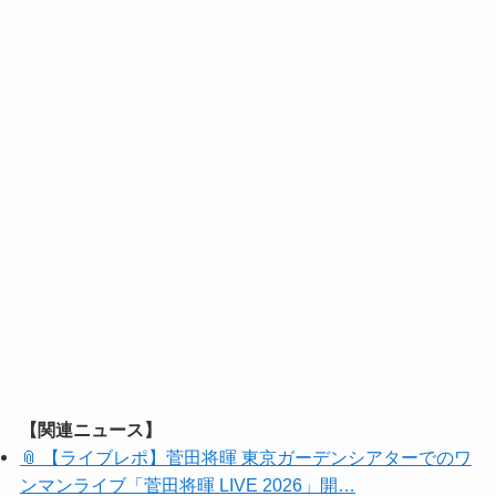
【関連ニュース】
📎 【ライブレポ】菅田将暉 東京ガーデンシアターでのワ
ンマンライブ「菅田将暉 LIVE 2026」開…