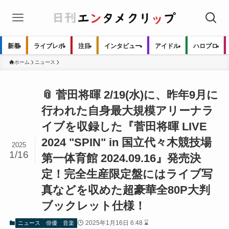
新着
ライブレポ
注目
インタビュー
アイドル
ハロプロ
ホーム
ニュース
📎 菅田将暉 2/19(水)に、昨年9月に
行われた自身最大規模アリーナラ
イブを収録した『菅田将暉 LIVE
2024 "SPIN" in 国立代々木競技場
2025
1/16
第一体育館 2024.09.16』発売決
定！完全生産限定盤にはライブ写
真などを収めた超豪華全80P大判
ブックレット仕様！
2025年1月16日 6:48 ⌛
ニュース
俳優
音楽