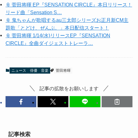
📎 菅田将暉 EP『SENSATION CIRCLE』本日リリース！
リード曲「Sensation S…
📎 鬼ちゃんが歌唱するau三太郎シリーズお正月新CM主
題歌「とどけ、ぜんぶ。」本日配信スタート！
📎 菅田将暉 1/14(水)リリースEP『SENSATION
CIRCLE』全曲ダイジェストトレーラ…
ニュース
俳優
音楽
菅田将暉
記事の拡散をお願いします
記事検索