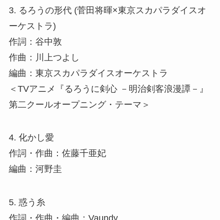
3. るろうの形代 (菅田将暉×東京スカパラダイスオ
ーケストラ)
作詞：谷中敦
作曲：川上つよし
編曲：東京スカパラダイスオーケストラ
＜TVアニメ『るろうに剣心 －明治剣客浪漫譚－』
第二クールオープニング・テーマ＞
4. 化かし愛
作詞・作曲：佐藤千亜妃
編曲：河野圭
5. 惑う糸
作詞・作曲・編曲：Vaundy