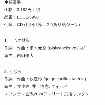
◆通常盤
価格：3,182円＋税
品番：ESCL-5990
仕様：CD (初回仕様：2つ折り紙ジャケ)
1. 二つの彗星
作詞・作曲：甫木元空 (Bialystocks Vo./Gt.)
編曲：西田修大
2. くじら
作詞・作曲：牧達弥 (go!go!vanillas Vo./Gt.)
編曲：牧達弥, 井上惇志, タイヘイ
＜フジテレビ系2024アスリート応援ソング＞