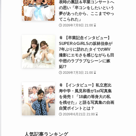
表時の裏話＆卒業コンサートへ
の思い「卒コンをしたいという
夢があったから、ここまでやっ
てこられた」
2026年7月9日 21:00 ⌛
📎 【卒業記念インタビュー】
SUPER☆GiRLSの坂林佳奈が
7年ぶりに訪れたタイでのMV
撮影にエモさを感じながらも田
中想のラブラブなシーンに嫉
妬!?
2026年7月3日 21:00 ⌛
📎 【インタビュー】私立恵比
寿中学・風見和香が1st写真集
を発売！「18歳の等身大の私
を残せた」と語る写真集の自画
自賛ポイントとは？
2026年6月21日 21:00 ⌛
人気記事ランキング