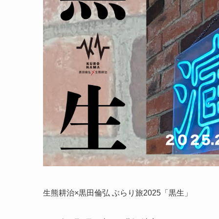
生熊耕治×黒田倫弘 ぶらり旅2025「黒生」