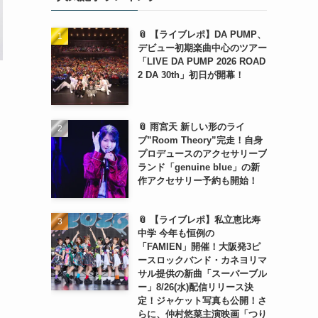
📎 【ライブレポ】DA PUMP、
デビュー初期楽曲中心のツアー
「LIVE DA PUMP 2026 ROAD
2 DA 30th」初日が開幕！
📎 雨宮天 新しい形のライ
ブ”Room Theory”完走！自身
プロデュースのアクセサリーブ
し
ランド「genuine blue」の新
作アクセサリー予約も開始！
📎 【ライブレポ】私立恵比寿
中学 今年も恒例の
「FAMIEN」開催！大阪発3ピ
ースロックバンド・カネヨリマ
サル提供の新曲「スーパーブル
ー」8/26(水)配信リリース決
定！ジャケット写真も公開！さ
らに、仲村悠菜主演映画「つり