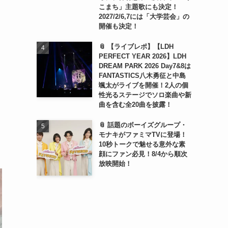
こまち」主題歌にも決定！
2027/2/6,7には「大学芸会」の
開催も決定！
📎 【ライブレポ】【LDH
PERFECT YEAR 2026】LDH
DREAM PARK 2026 Day7&8は
FANTASTICS八木勇征と中島
颯太がライブを開催！2人の個
性光るステージでソロ楽曲や新
曲を含む全20曲を披露！
📎 話題のボーイズグループ・
モナキがファミマTVに登場！
10秒トークで魅せる意外な素
顔にファン必見！8/4から順次
放映開始！