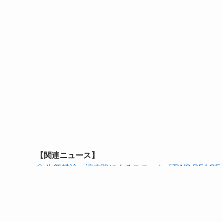
【関連ニュース】
📎 生熊耕治、涼木聡によるユニット「TWO PEA
📎 生熊耕治、2025年「Jubilee」プロジェクト開催
📎 生熊耕治(cune/BLUEVINE)、涼木聡(Yeti)
📎 生熊耕治、ピアノに藤原泰斗を迎えてのソロワ