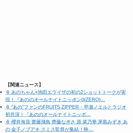
【関連ニュース】
📎 あのちゃん×池田エライザの初の2ショットトークが実
現！『あののオールナイトニッポン0(ZERO)…
📎 “あの”ファンのFRUITS ZIPPER・早瀬ノエルとラジオ
初共演！『あののオールナイトニッポ…
📎 櫻井海音 齋藤飛鳥 齊藤なぎさ 原 菜乃華 茅島みずき あ
の 金子ノブアキ スミス監督が集結！映…