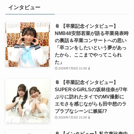
インタビュー
📎 【卒業記念インタビュー】
NMB48安部若菜が語る卒業発表時
の裏話＆卒業コンサートへの思い
「卒コンをしたいという夢があっ
たから、ここまでやってこられ
た」
2026年7月9日 21:00 ⌛
📎 【卒業記念インタビュー】
SUPER☆GiRLSの坂林佳奈が7年
ぶりに訪れたタイでのMV撮影に
エモさを感じながらも田中想のラ
ブラブなシーンに嫉妬!?
2026年7月3日 21:00 ⌛
📎 【インタビュー】私立恵比寿中