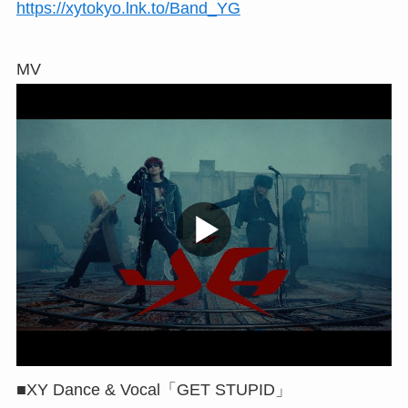
https://xytokyo.lnk.to/Band_YG
MV
■XY Dance & Vocal「GET STUPID」