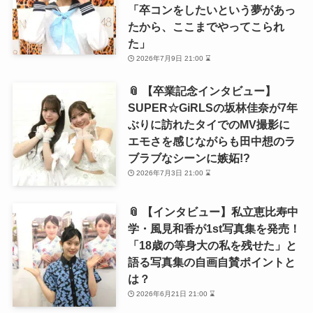
「卒コンをしたいという夢があっ
たから、ここまでやってこられ
た」
2026年7月9日 21:00 ⌛
📎 【卒業記念インタビュー】
SUPER☆GiRLSの坂林佳奈が7年
ぶりに訪れたタイでのMV撮影に
エモさを感じながらも田中想のラ
ブラブなシーンに嫉妬!?
2026年7月3日 21:00 ⌛
📎 【インタビュー】私立恵比寿中
学・風見和香が1st写真集を発売！
「18歳の等身大の私を残せた」と
語る写真集の自画自賛ポイントと
は？
2026年6月21日 21:00 ⌛