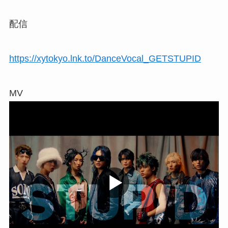
配信
https://xytokyo.lnk.to/DanceVocal_GETSTUPID
MV