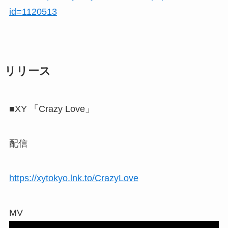
id=1120513
リリース
■XY 「Crazy Love」
配信
https://xytokyo.lnk.to/CrazyLove
MV