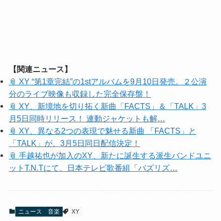
【関連ニュース】
📎 XY “第1章完結”の1stアルバムを9月10日発売。２公演
分のライブ映像も収録した完全保存盤！
📎 XY、新境地を切り拓く新曲「FACTS」＆「TALK」3
月5日同時リリース！ 連動ジャケットも解…
📎 XY、異なる2つの表現で魅せる新曲 「FACTS」と
「TALK」が、3月5日同日配信決定！
📎 手越祐也が加入のXY、新たに誕生する派生バンドユニ
ットT.N.Tにて、日本テレビ歌番組「バズリズ…
ニュース
音楽
XY