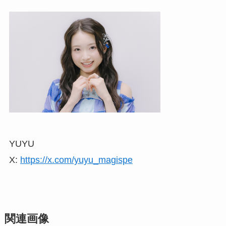
YUYU
X:
https://x.com/yuyu_magispe
関連画像