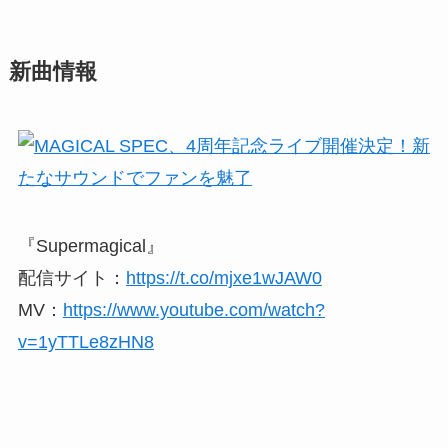
新曲情報
『Supermagical』
配信サイト：
https://t.co/mjxe1wJAW0
MV：
https://www.youtube.com/watch?
v=1yTTLe8zHN8