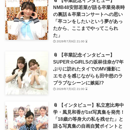
📎 【卒業記念インタビュー】
NMB48安部若菜が語る卒業発表時
の裏話＆卒業コンサートへの思い
「卒コンをしたいという夢があっ
たから、ここまでやってこられ
た」
2026年7月9日 21:00 ⌛
📎 【卒業記念インタビュー】
SUPER☆GiRLSの坂林佳奈が7年
ぶりに訪れたタイでのMV撮影に
エモさを感じながらも田中想のラ
ブラブなシーンに嫉妬!?
2026年7月3日 21:00 ⌛
📎 【インタビュー】私立恵比寿中
学・風見和香が1st写真集を発売！
「18歳の等身大の私を残せた」と
語る写真集の自画自賛ポイントと