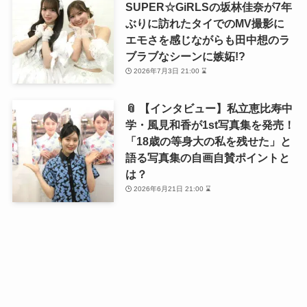
SUPER☆GiRLSの坂林佳奈が7年
ぶりに訪れたタイでのMV撮影に
エモさを感じながらも田中想のラ
ブラブなシーンに嫉妬!?
2026年7月3日 21:00 ⌛
📎 【インタビュー】私立恵比寿中
学・風見和香が1st写真集を発売！
「18歳の等身大の私を残せた」と
語る写真集の自画自賛ポイントと
は？
2026年6月21日 21:00 ⌛