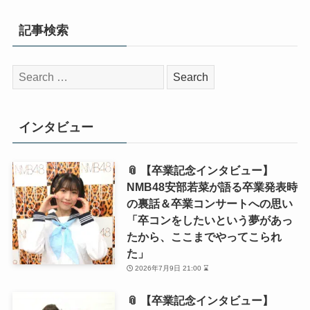
記事検索
検
索:
インタビュー
📎 【卒業記念インタビュー】
NMB48安部若菜が語る卒業発表時
の裏話＆卒業コンサートへの思い
「卒コンをしたいという夢があっ
たから、ここまでやってこられ
た」
2026年7月9日 21:00 ⌛
📎 【卒業記念インタビュー】