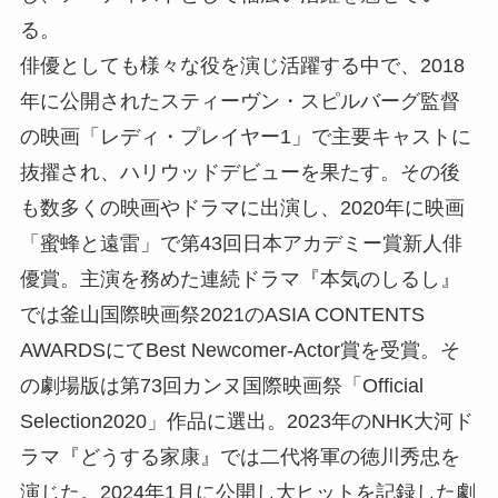
る。
俳優としても様々な役を演じ活躍する中で、2018
年に公開されたスティーヴン・スピルバーグ監督
の映画「レディ・プレイヤー1」で主要キャストに
抜擢され、ハリウッドデビューを果たす。その後
も数多くの映画やドラマに出演し、2020年に映画
「蜜蜂と遠雷」で第43回日本アカデミー賞新人俳
優賞。主演を務めた連続ドラマ『本気のしるし』
では釜山国際映画祭2021のASIA CONTENTS
AWARDSにてBest Newcomer-Actor賞を受賞。そ
の劇場版は第73回カンヌ国際映画祭「Official
Selection2020」作品に選出。2023年のNHK大河ド
ラマ『どうする家康』では二代将軍の徳川秀忠を
演じた。2024年1月に公開し大ヒットを記録した劇