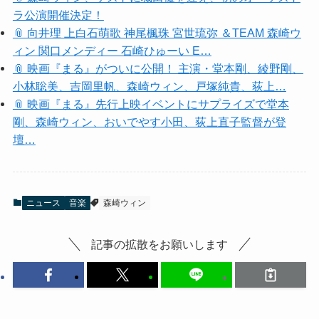
ラ公演開催決定！
📎 向井理 上白石萌歌 神尾楓珠 宮世琉弥 ＆TEAM 森崎ウ
ィン 関口メンディー 石崎ひゅーい E…
📎 映画『まる』がついに公開！ 主演・堂本剛、綾野剛、
小林聡美、吉岡里帆、森崎ウィン、戸塚純貴、荻上…
📎 映画『まる』先行上映イベントにサプライズで堂本
剛、森崎ウィン、おいでやす小田、荻上直子監督が登
壇…
ニュース
音楽
森崎ウィン
記事の拡散をお願いします